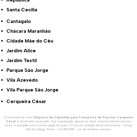
Santa Cecília
Cantagalo
Chácara Maranhão
Cidade Mãe do Céu
Jardim Alice
Jardim Textil
Parque São Jorge
Vila Azevedo
Vila Parque São Jorge
Cerqueira César
O conteúdo do texto "
Empresa de Caminhão para Transporte de Pacotes Cerqueira
César
" é de direito reservado. Sua reprodução, parcial ou total, mesmo citando nossos
links, é proibida sem a autorização do autor. Crime de violação de direito autoral – artigo
184 do Código Penal –
Lei 9610/98 - Lei de direitos autorais
.