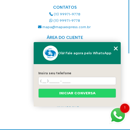
CONTATOS
(11) 99971-9778
(11) 99971-9778
mapa@mapaexpress.com.br
ÁREA DO CLIENTE
Acesse sua conta
Olá! Fale agora pelo WhatsApp
MENU
HOME
Insira seu telefone
QUEM SOMOS
SERVIÇOS
COMO SOLICITAR UM SERVIÇO
INICIAR CONVERSA
CONTATO
CATEGORIAS
MAPA DO SITE
1