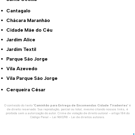
Cantagalo
Chácara Maranhão
Cidade Mãe do Céu
Jardim Alice
Jardim Textil
Parque São Jorge
Vila Azevedo
Vila Parque São Jorge
Cerqueira César
O conteúdo do texto "
Caminhão para Entrega de Encomendas Cidade Tiradentes
" é
de direito reservado. Sua reprodução, parcial ou total, mesmo citando nossos links, é
proibida sem a autorização do autor. Crime de violação de direito autoral – artigo 184 do
Código Penal –
Lei 9610/98 - Lei de direitos autorais
.