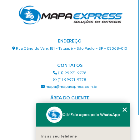
ENDEREÇO
Rua Cândido Vale, 181 - Tatuapé - São Paulo - SP - 03068-010
CONTATOS
(11) 99971-9778
(11) 99971-9778
mapa@mapaexpress.com.br
ÁREA DO CLIENTE
Acesse sua conta
Olá! Fale agora pelo WhatsApp
MENU
HOME
Insira seu telefone
QUEM SOMOS