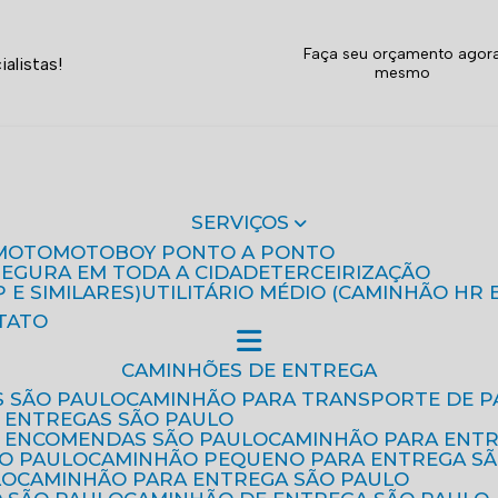
Faça seu orçamento agor
alistas!
mesmo
SERVIÇOS
MOTO
MOTOBOY PONTO A PONTO
 SEGURA EM TODA A CIDADE
TERCEIRIZAÇÃO
P E SIMILARES)
UTILITÁRIO MÉDIO (CAMINHÃO HR 
TATO
CAMINHÕES DE ENTREGA
S SÃO PAULO
CAMINHÃO PARA TRANSPORTE DE P
 ENTREGAS SÃO PAULO
E ENCOMENDAS SÃO PAULO
CAMINHÃO PARA ENT
ÃO PAULO
CAMINHÃO PEQUENO PARA ENTREGA S
LO
CAMINHÃO PARA ENTREGA SÃO PAULO