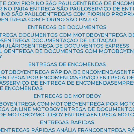
ETE COM FIORINO SÃO PAULO
ENTREGA DE ENCOM
ORINO PARA ENTREGA SÃO PAULO
SERVIÇO DE EN
RINO SÃO PAULO
ENTREGAS COM FIORINO PROPRI
O
ENTREGA COM FIORINO SÃO PAULO
ENTREGAS DE DOCUMENTOS
NTREGA DOCUMENTOS COM MOTOBOY
ENTREGA 
OS
ENTREGA DOCUMENTAÇÃO DE LICITAÇÃO
RMULÁRIOS
ENTREGA DE DOCUMENTOS EXPRESS
LIO
ENTREGA DE DOCUMENTOS COM MOTOBOY
E
Y
ENTREGAS DE ENCOMENDAS
MOTOBOY
ENTREGA RÁPIDA DE ENCOMENDAS
ENT
ENTREGA POR ENCOMENDA
SERVIÇO ENTREGA 
AS
SERVIÇO DE ENTREGA DE ENCOMENDAS
EMPR
DE ENCOMENDAS
ENTREGAS DE MOTOBOY
BOY
ENTREGA COM MOTOBOY
ENTREGA POR MOT
REGA ONLINE MOTOBOY
ENTREGA DE DOCUMENTO
 DE MOTOBOY
MOTOBOY ENTREGA
ENTREGA MOT
ENTREGAS RÁPIDAS
O
ENTREGAS RÁPIDAS ANÁLIA FRANCO
ENTREGA R