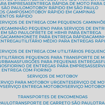
ARA EMPRESAS
ENTREGA RÁPIDA DE MOTO PAR
 SÃO PAULO
MOTOBOY RÁPIDO EM SÃO PAULO
DOS CAMPOS
MOTOBOY RÁPIDO EM CAMPINAS
MENTOS RÁPIDO
SERVIÇOS DE ENTREGA COM PEQUENOS CAMINHÕ
VE
CAMINHÃO PEQUENO PARA SERVIÇOS DE ENTR
 EM SÃO PAULO
FRETE DE HR
HR PARA ENTREGA
EGA
CAMINHONETE PARA ENTREGA RÁPIDA
CAMIN
 ENTREGA
UTILITÁRIO MÉDIO PARA ENTREGAS RÁP
SERVIÇOS DE ENTREGA COM UTILITÁRIOS PEQUEN
UTILITÁRIOS PEQUENOS PARA TRANSPORTE DE 
 URBANAS
FURGÕES PARA PEQUENAS ENTREGAS
NOS
FIORINO DE ENTREGAS PARA EMPRESAS
SERV
E ENTREGA COM FIORINO
SERVIÇOS DE MOTOBOY
SERVIÇO PARA MOTOBOY URGENTE
SERVIÇO DE M
OY
SERVIÇO ENTREGA MOTOBOY
SERVIÇO MOTOBO
TRANSPORTES DE ENCOMENDAS
PAULO
TRANSPORTE DE CARRETO SÃO PAULO
TR