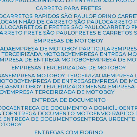
 SÃO PAULO
CAMINHÃO DE ENTREGA SÃO PAULO
CARRETO PARA FRETES
O
CARRETOS RAPIDOS SÃO PAULO
FIORINO CARR
LO
CAMINHÃO DE CARRETO SÃO PAULO
CARRETO 
AULO
CARRETOS E FRETES SÃO PAULO
CARRETO F
CARRETO FRETE SÃO PAULO
FRETES E CARRETOS 
EMPRESAS DE MOTOBOY
ZADA
EMPRESA DE MOTOBOY PARTICULAR
EMPRE
A TERCEIRIZADA MOTOBOY
EMPRESA ENTREGA M
EMPRESA DE ENTREGA MOTOBOY
EMPRESA DE M
EMPRESAS TERCEIRIZADAS DE MOTOBOY
GAS
EMPRESA MOTOBOY TERCEIRIZADA
EMPRESA
 MOTOBOY
EMPRESA DE ENTREGAS
EMPRESA DE 
EGAS
MOTOBOY TERCEIRIZADO MENSAL
EMPRESA
OY
EMPRESA TERCEIRIZADA DE MOTOBOY
ENTREGA DE DOCUMENTO
OOCA
ENTREGA DE DOCUMENTO A DOMICÍLIO
EN
NTO
ENTREGA DOCUMENTO MOTO
ENVIO RÁPID
DE ENTREGA DE DOCUMENTOS
ENTREGA URGENTE
MOTOBOY
ENTREGAS COM FIORINO