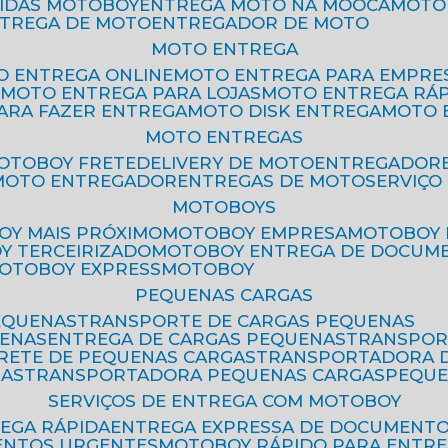
PIDAS MOTOBOY
ENTREGA MOTO NA MOOCA
MOT
NTREGA DE MOTO
ENTREGADOR DE MOTO
MOTO ENTREGA
TO ENTREGA ONLINE
MOTO ENTREGA PARA EMPRE
S
MOTO ENTREGA PARA LOJAS
MOTO ENTREGA RÁ
PARA FAZER ENTREGA
MOTO DISK ENTREGA
MOTO
MOTO ENTREGAS
MOTOBOY FRETE
DELIVERY DE MOTO
ENTREGADOR
MOTO ENTREGADOR
ENTREGAS DE MOTO
SERVIÇ
MOTOBOYS
OY MAIS PRÓXIMO
MOTOBOY EMPRESA
MOTOBOY
OY TERCEIRIZADO
MOTOBOY ENTREGA DE DOCUM
MOTOBOY EXPRESS
MOTOBOY
PEQUENAS CARGAS
EQUENAS
TRANSPORTE DE CARGAS PEQUENAS
UENAS
ENTREGA DE CARGAS PEQUENAS
TRANSPO
FRETE DE PEQUENAS CARGAS
TRANSPORTADORA 
GAS
TRANSPORTADORA PEQUENAS CARGAS
PEQU
SERVIÇOS DE ENTREGA COM MOTOBOY
REGA RÁPIDA
ENTREGA EXPRESSA DE DOCUMENT
ENTOS URGENTES
MOTOBOY RÁPIDO PARA ENTR