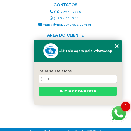
CONTATOS
(11) 99971-9778
(11) 99971-9778
mapa@mapaexpress.com.br
ÁREA DO CLIENTE
Acesse sua conta
Olá! Fale agora pelo WhatsApp
MENU
HOME
Insira seu telefone
QUEM SOMOS
SERVIÇOS
COMO SOLICITAR UM SERVIÇO
INICIAR CONVERSA
CONTATO
CATEGORIAS
MAPA DO SITE
1