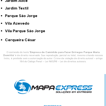
Jardim Alice
Jardim Textil
Parque São Jorge
Vila Azevedo
Vila Parque São Jorge
Cerqueira César
O conteúdo do texto "
Empresa de Caminhão para Fazer Entregas Parque Maria
Domitila
" é de direito reservado. Sua reprodução, parcial ou total, mesmo citando nossos
links, é proibida sem a autorização do autor. Crime de violação de direito autoral – artigo
184 do Código Penal –
Lei 9610/98 - Lei de direitos autorais
.