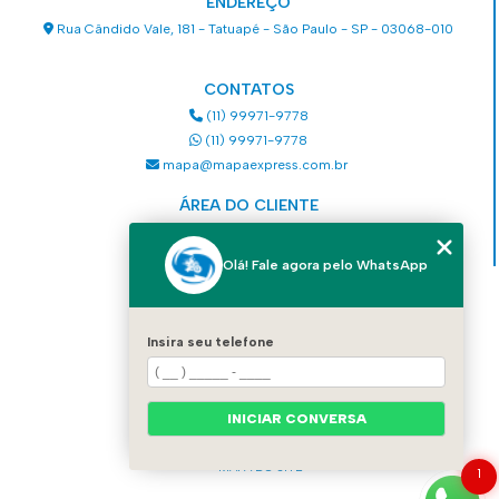
ENDEREÇO
Rua Cândido Vale, 181 - Tatuapé - São Paulo - SP - 03068-010
CONTATOS
(11) 99971-9778
(11) 99971-9778
mapa@mapaexpress.com.br
ÁREA DO CLIENTE
Acesse sua conta
Olá! Fale agora pelo WhatsApp
MENU
HOME
Insira seu telefone
QUEM SOMOS
SERVIÇOS
COMO SOLICITAR UM SERVIÇO
INICIAR CONVERSA
CONTATO
CATEGORIAS
MAPA DO SITE
1