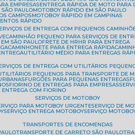
ARA EMPRESAS
ENTREGA RÁPIDA DE MOTO PAR
 SÃO PAULO
MOTOBOY RÁPIDO EM SÃO PAULO
DOS CAMPOS
MOTOBOY RÁPIDO EM CAMPINAS
MENTOS RÁPIDO
SERVIÇOS DE ENTREGA COM PEQUENOS CAMINHÕ
VE
CAMINHÃO PEQUENO PARA SERVIÇOS DE ENTR
 EM SÃO PAULO
FRETE DE HR
HR PARA ENTREGA
EGA
CAMINHONETE PARA ENTREGA RÁPIDA
CAMIN
 ENTREGA
UTILITÁRIO MÉDIO PARA ENTREGAS RÁP
SERVIÇOS DE ENTREGA COM UTILITÁRIOS PEQUEN
UTILITÁRIOS PEQUENOS PARA TRANSPORTE DE 
 URBANAS
FURGÕES PARA PEQUENAS ENTREGAS
NOS
FIORINO DE ENTREGAS PARA EMPRESAS
SERV
E ENTREGA COM FIORINO
SERVIÇOS DE MOTOBOY
SERVIÇO PARA MOTOBOY URGENTE
SERVIÇO DE M
OY
SERVIÇO ENTREGA MOTOBOY
SERVIÇO MOTOBO
TRANSPORTES DE ENCOMENDAS
PAULO
TRANSPORTE DE CARRETO SÃO PAULO
TR