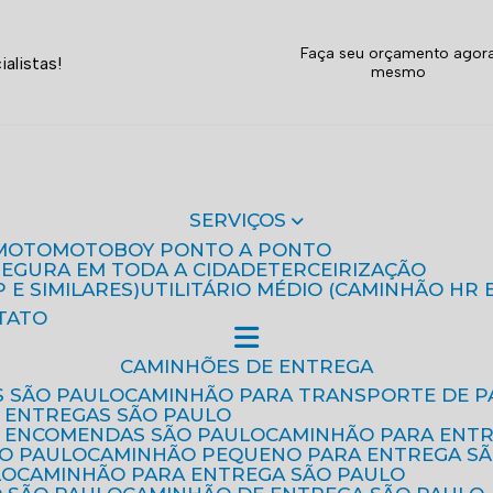
Faça seu orçamento agor
alistas!
mesmo
SERVIÇOS
MOTO
MOTOBOY PONTO A PONTO
 SEGURA EM TODA A CIDADE
TERCEIRIZAÇÃO
P E SIMILARES)
UTILITÁRIO MÉDIO (CAMINHÃO HR 
TATO
CAMINHÕES DE ENTREGA
S SÃO PAULO
CAMINHÃO PARA TRANSPORTE DE P
 ENTREGAS SÃO PAULO
E ENCOMENDAS SÃO PAULO
CAMINHÃO PARA ENT
ÃO PAULO
CAMINHÃO PEQUENO PARA ENTREGA S
LO
CAMINHÃO PARA ENTREGA SÃO PAULO