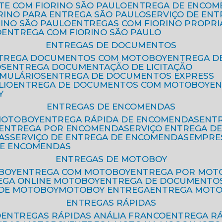
ETE COM FIORINO SÃO PAULO
ENTREGA DE ENCOM
ORINO PARA ENTREGA SÃO PAULO
SERVIÇO DE EN
RINO SÃO PAULO
ENTREGAS COM FIORINO PROPRI
O
ENTREGA COM FIORINO SÃO PAULO
ENTREGAS DE DOCUMENTOS
NTREGA DOCUMENTOS COM MOTOBOY
ENTREGA 
OS
ENTREGA DOCUMENTAÇÃO DE LICITAÇÃO
RMULÁRIOS
ENTREGA DE DOCUMENTOS EXPRESS
LIO
ENTREGA DE DOCUMENTOS COM MOTOBOY
E
Y
ENTREGAS DE ENCOMENDAS
MOTOBOY
ENTREGA RÁPIDA DE ENCOMENDAS
ENT
ENTREGA POR ENCOMENDA
SERVIÇO ENTREGA 
AS
SERVIÇO DE ENTREGA DE ENCOMENDAS
EMPR
DE ENCOMENDAS
ENTREGAS DE MOTOBOY
BOY
ENTREGA COM MOTOBOY
ENTREGA POR MOT
REGA ONLINE MOTOBOY
ENTREGA DE DOCUMENTO
 DE MOTOBOY
MOTOBOY ENTREGA
ENTREGA MOT
ENTREGAS RÁPIDAS
O
ENTREGAS RÁPIDAS ANÁLIA FRANCO
ENTREGA R