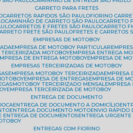
 SÃO PAULO
CAMINHÃO DE ENTREGA SÃO PAULO
CARRETO PARA FRETES
O
CARRETOS RAPIDOS SÃO PAULO
FIORINO CARR
LO
CAMINHÃO DE CARRETO SÃO PAULO
CARRETO 
AULO
CARRETOS E FRETES SÃO PAULO
CARRETO F
CARRETO FRETE SÃO PAULO
FRETES E CARRETOS 
EMPRESAS DE MOTOBOY
ZADA
EMPRESA DE MOTOBOY PARTICULAR
EMPRE
A TERCEIRIZADA MOTOBOY
EMPRESA ENTREGA M
EMPRESA DE ENTREGA MOTOBOY
EMPRESA DE M
EMPRESAS TERCEIRIZADAS DE MOTOBOY
GAS
EMPRESA MOTOBOY TERCEIRIZADA
EMPRESA
 MOTOBOY
EMPRESA DE ENTREGAS
EMPRESA DE 
EGAS
MOTOBOY TERCEIRIZADO MENSAL
EMPRESA
OY
EMPRESA TERCEIRIZADA DE MOTOBOY
ENTREGA DE DOCUMENTO
OOCA
ENTREGA DE DOCUMENTO A DOMICÍLIO
EN
NTO
ENTREGA DOCUMENTO MOTO
ENVIO RÁPID
DE ENTREGA DE DOCUMENTOS
ENTREGA URGENTE
MOTOBOY
ENTREGAS COM FIORINO