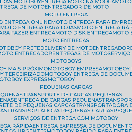
PIDAS MOTOBOY
ENTREGA MOTO NA MOOCA
MOT
NTREGA DE MOTO
ENTREGADOR DE MOTO
MOTO ENTREGA
TO ENTREGA ONLINE
MOTO ENTREGA PARA EMPRE
S
MOTO ENTREGA PARA LOJAS
MOTO ENTREGA RÁ
PARA FAZER ENTREGA
MOTO DISK ENTREGA
MOTO
MOTO ENTREGAS
MOTOBOY FRETE
DELIVERY DE MOTO
ENTREGADOR
MOTO ENTREGADOR
ENTREGAS DE MOTO
SERVIÇ
MOTOBOYS
OY MAIS PRÓXIMO
MOTOBOY EMPRESA
MOTOBOY
OY TERCEIRIZADO
MOTOBOY ENTREGA DE DOCUM
MOTOBOY EXPRESS
MOTOBOY
PEQUENAS CARGAS
EQUENAS
TRANSPORTE DE CARGAS PEQUENAS
UENAS
ENTREGA DE CARGAS PEQUENAS
TRANSPO
FRETE DE PEQUENAS CARGAS
TRANSPORTADORA 
GAS
TRANSPORTADORA PEQUENAS CARGAS
PEQU
SERVIÇOS DE ENTREGA COM MOTOBOY
REGA RÁPIDA
ENTREGA EXPRESSA DE DOCUMENT
ENTOS URGENTES
MOTOBOY RÁPIDO PARA ENTR