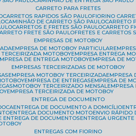
 SÃO PAULO
CAMINHÃO DE ENTREGA SÃO PAULO
CARRETO PARA FRETES
O
CARRETOS RAPIDOS SÃO PAULO
FIORINO CARR
LO
CAMINHÃO DE CARRETO SÃO PAULO
CARRETO 
AULO
CARRETOS E FRETES SÃO PAULO
CARRETO F
CARRETO FRETE SÃO PAULO
FRETES E CARRETOS 
EMPRESAS DE MOTOBOY
ZADA
EMPRESA DE MOTOBOY PARTICULAR
EMPRE
A TERCEIRIZADA MOTOBOY
EMPRESA ENTREGA M
EMPRESA DE ENTREGA MOTOBOY
EMPRESA DE M
EMPRESAS TERCEIRIZADAS DE MOTOBOY
GAS
EMPRESA MOTOBOY TERCEIRIZADA
EMPRESA
 MOTOBOY
EMPRESA DE ENTREGAS
EMPRESA DE 
EGAS
MOTOBOY TERCEIRIZADO MENSAL
EMPRESA
OY
EMPRESA TERCEIRIZADA DE MOTOBOY
ENTREGA DE DOCUMENTO
OOCA
ENTREGA DE DOCUMENTO A DOMICÍLIO
EN
NTO
ENTREGA DOCUMENTO MOTO
ENVIO RÁPID
DE ENTREGA DE DOCUMENTOS
ENTREGA URGENTE
MOTOBOY
ENTREGAS COM FIORINO