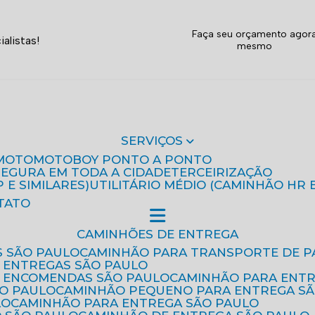
Faça seu orçamento agor
alistas!
mesmo
SERVIÇOS
MOTO
MOTOBOY PONTO A PONTO
 SEGURA EM TODA A CIDADE
TERCEIRIZAÇÃO
P E SIMILARES)
UTILITÁRIO MÉDIO (CAMINHÃO HR 
TATO
CAMINHÕES DE ENTREGA
S SÃO PAULO
CAMINHÃO PARA TRANSPORTE DE P
 ENTREGAS SÃO PAULO
E ENCOMENDAS SÃO PAULO
CAMINHÃO PARA ENT
ÃO PAULO
CAMINHÃO PEQUENO PARA ENTREGA S
LO
CAMINHÃO PARA ENTREGA SÃO PAULO