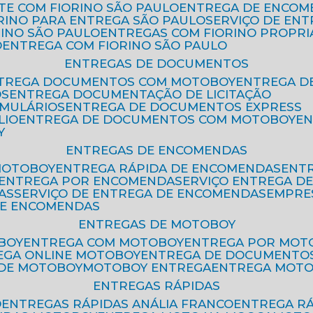
ETE COM FIORINO SÃO PAULO
ENTREGA DE ENCOM
ORINO PARA ENTREGA SÃO PAULO
SERVIÇO DE EN
RINO SÃO PAULO
ENTREGAS COM FIORINO PROPRI
O
ENTREGA COM FIORINO SÃO PAULO
ENTREGAS DE DOCUMENTOS
NTREGA DOCUMENTOS COM MOTOBOY
ENTREGA 
OS
ENTREGA DOCUMENTAÇÃO DE LICITAÇÃO
RMULÁRIOS
ENTREGA DE DOCUMENTOS EXPRESS
LIO
ENTREGA DE DOCUMENTOS COM MOTOBOY
E
Y
ENTREGAS DE ENCOMENDAS
MOTOBOY
ENTREGA RÁPIDA DE ENCOMENDAS
ENT
ENTREGA POR ENCOMENDA
SERVIÇO ENTREGA 
AS
SERVIÇO DE ENTREGA DE ENCOMENDAS
EMPR
DE ENCOMENDAS
ENTREGAS DE MOTOBOY
BOY
ENTREGA COM MOTOBOY
ENTREGA POR MOT
REGA ONLINE MOTOBOY
ENTREGA DE DOCUMENTO
 DE MOTOBOY
MOTOBOY ENTREGA
ENTREGA MOT
ENTREGAS RÁPIDAS
O
ENTREGAS RÁPIDAS ANÁLIA FRANCO
ENTREGA R