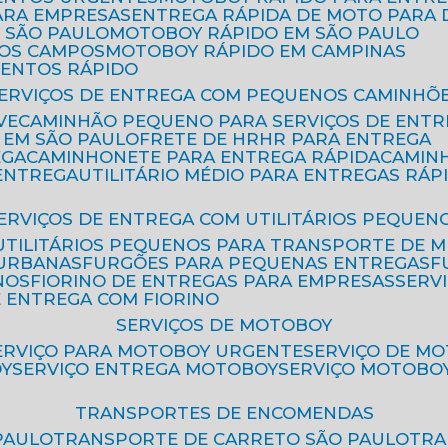
ARA EMPRESAS
ENTREGA RÁPIDA DE MOTO PAR
 SÃO PAULO
MOTOBOY RÁPIDO EM SÃO PAULO
DOS CAMPOS
MOTOBOY RÁPIDO EM CAMPINAS
MENTOS RÁPIDO
SERVIÇOS DE ENTREGA COM PEQUENOS CAMINHÕ
VE
CAMINHÃO PEQUENO PARA SERVIÇOS DE ENTR
 EM SÃO PAULO
FRETE DE HR
HR PARA ENTREGA
EGA
CAMINHONETE PARA ENTREGA RÁPIDA
CAMIN
 ENTREGA
UTILITÁRIO MÉDIO PARA ENTREGAS RÁP
SERVIÇOS DE ENTREGA COM UTILITÁRIOS PEQUEN
UTILITÁRIOS PEQUENOS PARA TRANSPORTE DE 
 URBANAS
FURGÕES PARA PEQUENAS ENTREGAS
NOS
FIORINO DE ENTREGAS PARA EMPRESAS
SERV
E ENTREGA COM FIORINO
SERVIÇOS DE MOTOBOY
SERVIÇO PARA MOTOBOY URGENTE
SERVIÇO DE M
OY
SERVIÇO ENTREGA MOTOBOY
SERVIÇO MOTOBO
TRANSPORTES DE ENCOMENDAS
PAULO
TRANSPORTE DE CARRETO SÃO PAULO
TR