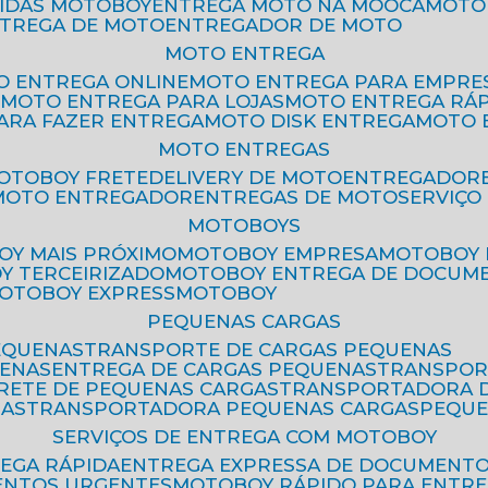
PIDAS MOTOBOY
ENTREGA MOTO NA MOOCA
MOT
NTREGA DE MOTO
ENTREGADOR DE MOTO
MOTO ENTREGA
TO ENTREGA ONLINE
MOTO ENTREGA PARA EMPRE
S
MOTO ENTREGA PARA LOJAS
MOTO ENTREGA RÁ
PARA FAZER ENTREGA
MOTO DISK ENTREGA
MOTO
MOTO ENTREGAS
MOTOBOY FRETE
DELIVERY DE MOTO
ENTREGADOR
MOTO ENTREGADOR
ENTREGAS DE MOTO
SERVIÇ
MOTOBOYS
OY MAIS PRÓXIMO
MOTOBOY EMPRESA
MOTOBOY
OY TERCEIRIZADO
MOTOBOY ENTREGA DE DOCUM
MOTOBOY EXPRESS
MOTOBOY
PEQUENAS CARGAS
EQUENAS
TRANSPORTE DE CARGAS PEQUENAS
UENAS
ENTREGA DE CARGAS PEQUENAS
TRANSPO
FRETE DE PEQUENAS CARGAS
TRANSPORTADORA 
GAS
TRANSPORTADORA PEQUENAS CARGAS
PEQU
SERVIÇOS DE ENTREGA COM MOTOBOY
REGA RÁPIDA
ENTREGA EXPRESSA DE DOCUMENT
ENTOS URGENTES
MOTOBOY RÁPIDO PARA ENTR