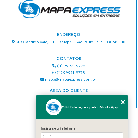
ENDEREÇO
Rua Cândido Vale, 181 - Tatuapé - São Paulo - SP - 03068-010
CONTATOS
(11) 99971-9778
(11) 99971-9778
mapa@mapaexpress.com.br
ÁREA DO CLIENTE
Acesse sua conta
Olá! Fale agora pelo WhatsApp
MENU
HOME
Insira seu telefone
QUEM SOMOS
SERVIÇOS