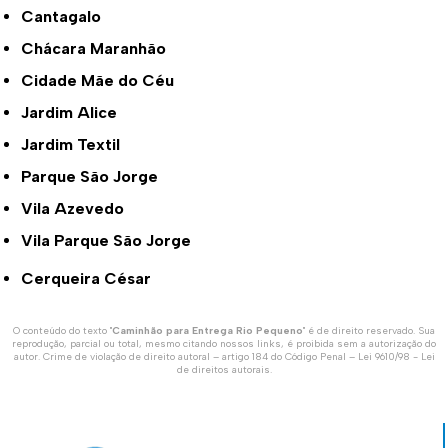
Cantagalo
Chácara Maranhão
Cidade Mãe do Céu
Jardim Alice
Jardim Textil
Parque São Jorge
Vila Azevedo
Vila Parque São Jorge
Cerqueira César
O conteúdo do texto "
Caminhão para Entrega Rio Pequeno
" é de direito reservado. Sua
reprodução, parcial ou total, mesmo citando nossos links, é proibida sem a autorização do
autor. Crime de violação de direito autoral – artigo 184 do Código Penal –
Lei 9610/98 - Lei
de direitos autorais
.