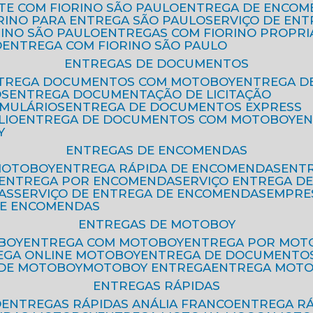
ETE COM FIORINO SÃO PAULO
ENTREGA DE ENCOM
ORINO PARA ENTREGA SÃO PAULO
SERVIÇO DE EN
RINO SÃO PAULO
ENTREGAS COM FIORINO PROPRI
O
ENTREGA COM FIORINO SÃO PAULO
ENTREGAS DE DOCUMENTOS
NTREGA DOCUMENTOS COM MOTOBOY
ENTREGA 
OS
ENTREGA DOCUMENTAÇÃO DE LICITAÇÃO
RMULÁRIOS
ENTREGA DE DOCUMENTOS EXPRESS
LIO
ENTREGA DE DOCUMENTOS COM MOTOBOY
E
Y
ENTREGAS DE ENCOMENDAS
MOTOBOY
ENTREGA RÁPIDA DE ENCOMENDAS
ENT
ENTREGA POR ENCOMENDA
SERVIÇO ENTREGA 
AS
SERVIÇO DE ENTREGA DE ENCOMENDAS
EMPR
DE ENCOMENDAS
ENTREGAS DE MOTOBOY
BOY
ENTREGA COM MOTOBOY
ENTREGA POR MOT
REGA ONLINE MOTOBOY
ENTREGA DE DOCUMENTO
 DE MOTOBOY
MOTOBOY ENTREGA
ENTREGA MOT
ENTREGAS RÁPIDAS
O
ENTREGAS RÁPIDAS ANÁLIA FRANCO
ENTREGA R