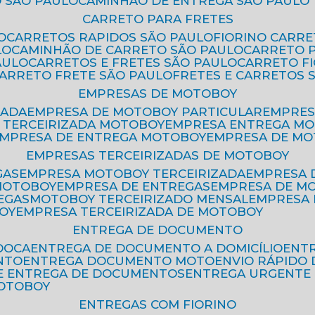
 SÃO PAULO
CAMINHÃO DE ENTREGA SÃO PAULO
CARRETO PARA FRETES
O
CARRETOS RAPIDOS SÃO PAULO
FIORINO CARR
LO
CAMINHÃO DE CARRETO SÃO PAULO
CARRETO 
AULO
CARRETOS E FRETES SÃO PAULO
CARRETO F
CARRETO FRETE SÃO PAULO
FRETES E CARRETOS 
EMPRESAS DE MOTOBOY
ZADA
EMPRESA DE MOTOBOY PARTICULAR
EMPRE
A TERCEIRIZADA MOTOBOY
EMPRESA ENTREGA M
EMPRESA DE ENTREGA MOTOBOY
EMPRESA DE M
EMPRESAS TERCEIRIZADAS DE MOTOBOY
GAS
EMPRESA MOTOBOY TERCEIRIZADA
EMPRESA
 MOTOBOY
EMPRESA DE ENTREGAS
EMPRESA DE 
EGAS
MOTOBOY TERCEIRIZADO MENSAL
EMPRESA
OY
EMPRESA TERCEIRIZADA DE MOTOBOY
ENTREGA DE DOCUMENTO
OOCA
ENTREGA DE DOCUMENTO A DOMICÍLIO
EN
NTO
ENTREGA DOCUMENTO MOTO
ENVIO RÁPID
DE ENTREGA DE DOCUMENTOS
ENTREGA URGENTE
MOTOBOY
ENTREGAS COM FIORINO