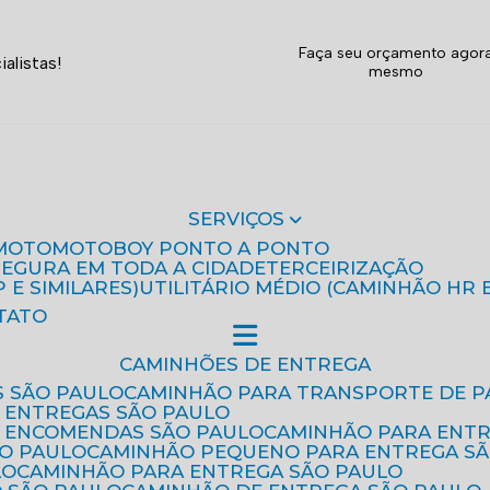
Faça seu orçamento agor
alistas!
mesmo
SERVIÇOS
MOTO
MOTOBOY PONTO A PONTO
 SEGURA EM TODA A CIDADE
TERCEIRIZAÇÃO
P E SIMILARES)
UTILITÁRIO MÉDIO (CAMINHÃO HR 
TATO
CAMINHÕES DE ENTREGA
S SÃO PAULO
CAMINHÃO PARA TRANSPORTE DE P
 ENTREGAS SÃO PAULO
E ENCOMENDAS SÃO PAULO
CAMINHÃO PARA ENT
ÃO PAULO
CAMINHÃO PEQUENO PARA ENTREGA S
LO
CAMINHÃO PARA ENTREGA SÃO PAULO