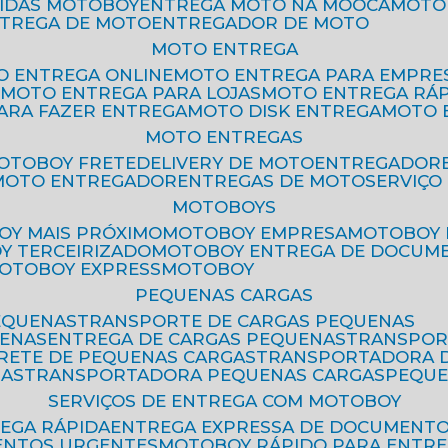
PIDAS MOTOBOY
ENTREGA MOTO NA MOOCA
MOT
NTREGA DE MOTO
ENTREGADOR DE MOTO
MOTO ENTREGA
TO ENTREGA ONLINE
MOTO ENTREGA PARA EMPRE
S
MOTO ENTREGA PARA LOJAS
MOTO ENTREGA RÁ
PARA FAZER ENTREGA
MOTO DISK ENTREGA
MOTO
MOTO ENTREGAS
MOTOBOY FRETE
DELIVERY DE MOTO
ENTREGADOR
MOTO ENTREGADOR
ENTREGAS DE MOTO
SERVIÇ
MOTOBOYS
OY MAIS PRÓXIMO
MOTOBOY EMPRESA
MOTOBOY
OY TERCEIRIZADO
MOTOBOY ENTREGA DE DOCUM
MOTOBOY EXPRESS
MOTOBOY
PEQUENAS CARGAS
EQUENAS
TRANSPORTE DE CARGAS PEQUENAS
UENAS
ENTREGA DE CARGAS PEQUENAS
TRANSPO
FRETE DE PEQUENAS CARGAS
TRANSPORTADORA 
GAS
TRANSPORTADORA PEQUENAS CARGAS
PEQU
SERVIÇOS DE ENTREGA COM MOTOBOY
REGA RÁPIDA
ENTREGA EXPRESSA DE DOCUMENT
ENTOS URGENTES
MOTOBOY RÁPIDO PARA ENTR