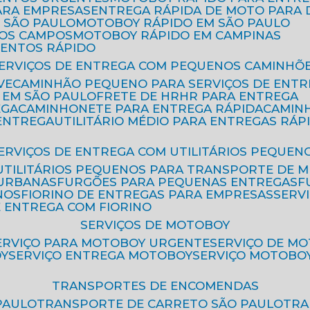
ARA EMPRESAS
ENTREGA RÁPIDA DE MOTO PAR
 SÃO PAULO
MOTOBOY RÁPIDO EM SÃO PAULO
DOS CAMPOS
MOTOBOY RÁPIDO EM CAMPINAS
MENTOS RÁPIDO
SERVIÇOS DE ENTREGA COM PEQUENOS CAMINHÕ
VE
CAMINHÃO PEQUENO PARA SERVIÇOS DE ENTR
 EM SÃO PAULO
FRETE DE HR
HR PARA ENTREGA
EGA
CAMINHONETE PARA ENTREGA RÁPIDA
CAMIN
 ENTREGA
UTILITÁRIO MÉDIO PARA ENTREGAS RÁP
SERVIÇOS DE ENTREGA COM UTILITÁRIOS PEQUEN
UTILITÁRIOS PEQUENOS PARA TRANSPORTE DE 
 URBANAS
FURGÕES PARA PEQUENAS ENTREGAS
NOS
FIORINO DE ENTREGAS PARA EMPRESAS
SERV
E ENTREGA COM FIORINO
SERVIÇOS DE MOTOBOY
SERVIÇO PARA MOTOBOY URGENTE
SERVIÇO DE M
OY
SERVIÇO ENTREGA MOTOBOY
SERVIÇO MOTOBO
TRANSPORTES DE ENCOMENDAS
PAULO
TRANSPORTE DE CARRETO SÃO PAULO
TR