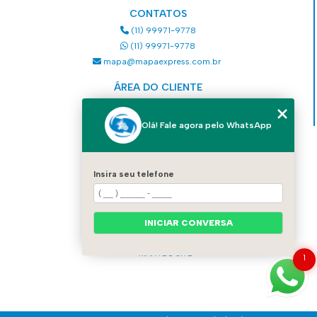
CONTATOS
(11) 99971-9778
(11) 99971-9778
mapa@mapaexpress.com.br
ÁREA DO CLIENTE
Acesse sua conta
Olá! Fale agora pelo WhatsApp
MENU
HOME
Insira seu telefone
QUEM SOMOS
SERVIÇOS
COMO SOLICITAR UM SERVIÇO
INICIAR CONVERSA
CONTATO
CATEGORIAS
MAPA DO SITE
1