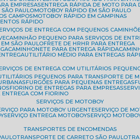
ARA EMPRESAS
ENTREGA RÁPIDA DE MOTO PAR
 SÃO PAULO
MOTOBOY RÁPIDO EM SÃO PAULO
DOS CAMPOS
MOTOBOY RÁPIDO EM CAMPINAS
MENTOS RÁPIDO
SERVIÇOS DE ENTREGA COM PEQUENOS CAMINHÕ
VE
CAMINHÃO PEQUENO PARA SERVIÇOS DE ENTR
 EM SÃO PAULO
FRETE DE HR
HR PARA ENTREGA
EGA
CAMINHONETE PARA ENTREGA RÁPIDA
CAMIN
 ENTREGA
UTILITÁRIO MÉDIO PARA ENTREGAS RÁP
SERVIÇOS DE ENTREGA COM UTILITÁRIOS PEQUEN
UTILITÁRIOS PEQUENOS PARA TRANSPORTE DE 
 URBANAS
FURGÕES PARA PEQUENAS ENTREGAS
NOS
FIORINO DE ENTREGAS PARA EMPRESAS
SERV
E ENTREGA COM FIORINO
SERVIÇOS DE MOTOBOY
SERVIÇO PARA MOTOBOY URGENTE
SERVIÇO DE M
OY
SERVIÇO ENTREGA MOTOBOY
SERVIÇO MOTOBO
TRANSPORTES DE ENCOMENDAS
PAULO
TRANSPORTE DE CARRETO SÃO PAULO
TR