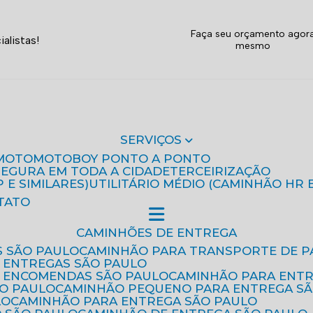
Faça seu orçamento agor
alistas!
mesmo
SERVIÇOS
MOTO
MOTOBOY PONTO A PONTO
 SEGURA EM TODA A CIDADE
TERCEIRIZAÇÃO
P E SIMILARES)
UTILITÁRIO MÉDIO (CAMINHÃO HR 
TATO
CAMINHÕES DE ENTREGA
S SÃO PAULO
CAMINHÃO PARA TRANSPORTE DE P
 ENTREGAS SÃO PAULO
E ENCOMENDAS SÃO PAULO
CAMINHÃO PARA ENT
ÃO PAULO
CAMINHÃO PEQUENO PARA ENTREGA S
LO
CAMINHÃO PARA ENTREGA SÃO PAULO