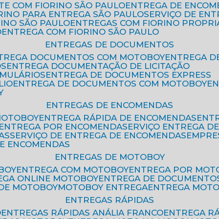
ETE COM FIORINO SÃO PAULO
ENTREGA DE ENCOM
ORINO PARA ENTREGA SÃO PAULO
SERVIÇO DE EN
RINO SÃO PAULO
ENTREGAS COM FIORINO PROPRI
O
ENTREGA COM FIORINO SÃO PAULO
ENTREGAS DE DOCUMENTOS
NTREGA DOCUMENTOS COM MOTOBOY
ENTREGA 
OS
ENTREGA DOCUMENTAÇÃO DE LICITAÇÃO
RMULÁRIOS
ENTREGA DE DOCUMENTOS EXPRESS
LIO
ENTREGA DE DOCUMENTOS COM MOTOBOY
E
Y
ENTREGAS DE ENCOMENDAS
MOTOBOY
ENTREGA RÁPIDA DE ENCOMENDAS
ENT
ENTREGA POR ENCOMENDA
SERVIÇO ENTREGA 
AS
SERVIÇO DE ENTREGA DE ENCOMENDAS
EMPR
DE ENCOMENDAS
ENTREGAS DE MOTOBOY
BOY
ENTREGA COM MOTOBOY
ENTREGA POR MOT
REGA ONLINE MOTOBOY
ENTREGA DE DOCUMENTO
 DE MOTOBOY
MOTOBOY ENTREGA
ENTREGA MOT
ENTREGAS RÁPIDAS
O
ENTREGAS RÁPIDAS ANÁLIA FRANCO
ENTREGA R