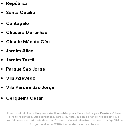
República
Santa Cecília
Cantagalo
Chácara Maranhão
Cidade Mãe do Céu
Jardim Alice
Jardim Textil
Parque São Jorge
Vila Azevedo
Vila Parque São Jorge
Cerqueira César
O conteúdo do texto "
Empresa de Caminhão para Fazer Entregas Perdizes
" é de
direito reservado. Sua reprodução, parcial ou total, mesmo citando nossos links, é
proibida sem a autorização do autor. Crime de violação de direito autoral – artigo 184 do
Código Penal –
Lei 9610/98 - Lei de direitos autorais
.