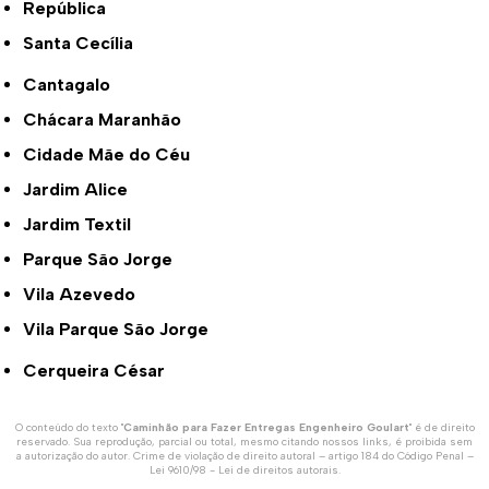
República
Santa Cecília
Cantagalo
Chácara Maranhão
Cidade Mãe do Céu
Jardim Alice
Jardim Textil
Parque São Jorge
Vila Azevedo
Vila Parque São Jorge
Cerqueira César
O conteúdo do texto "
Caminhão para Fazer Entregas Engenheiro Goulart
" é de direito
reservado. Sua reprodução, parcial ou total, mesmo citando nossos links, é proibida sem
a autorização do autor. Crime de violação de direito autoral – artigo 184 do Código Penal –
Lei 9610/98 - Lei de direitos autorais
.