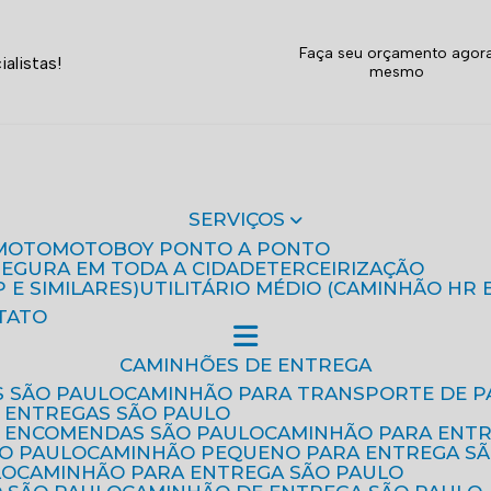
Faça seu orçamento agor
alistas!
mesmo
SERVIÇOS
MOTO
MOTOBOY PONTO A PONTO
 SEGURA EM TODA A CIDADE
TERCEIRIZAÇÃO
P E SIMILARES)
UTILITÁRIO MÉDIO (CAMINHÃO HR 
TATO
CAMINHÕES DE ENTREGA
S SÃO PAULO
CAMINHÃO PARA TRANSPORTE DE P
 ENTREGAS SÃO PAULO
E ENCOMENDAS SÃO PAULO
CAMINHÃO PARA ENT
ÃO PAULO
CAMINHÃO PEQUENO PARA ENTREGA S
LO
CAMINHÃO PARA ENTREGA SÃO PAULO