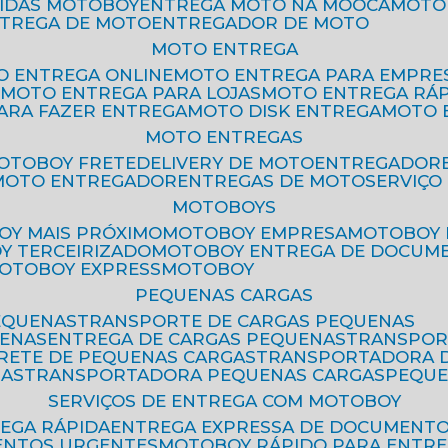
PIDAS MOTOBOY
ENTREGA MOTO NA MOOCA
MOT
NTREGA DE MOTO
ENTREGADOR DE MOTO
MOTO ENTREGA
TO ENTREGA ONLINE
MOTO ENTREGA PARA EMPRE
S
MOTO ENTREGA PARA LOJAS
MOTO ENTREGA RÁ
PARA FAZER ENTREGA
MOTO DISK ENTREGA
MOTO
MOTO ENTREGAS
MOTOBOY FRETE
DELIVERY DE MOTO
ENTREGADOR
MOTO ENTREGADOR
ENTREGAS DE MOTO
SERVIÇ
MOTOBOYS
OY MAIS PRÓXIMO
MOTOBOY EMPRESA
MOTOBOY
OY TERCEIRIZADO
MOTOBOY ENTREGA DE DOCUM
MOTOBOY EXPRESS
MOTOBOY
PEQUENAS CARGAS
EQUENAS
TRANSPORTE DE CARGAS PEQUENAS
UENAS
ENTREGA DE CARGAS PEQUENAS
TRANSPO
FRETE DE PEQUENAS CARGAS
TRANSPORTADORA 
GAS
TRANSPORTADORA PEQUENAS CARGAS
PEQU
SERVIÇOS DE ENTREGA COM MOTOBOY
REGA RÁPIDA
ENTREGA EXPRESSA DE DOCUMENT
ENTOS URGENTES
MOTOBOY RÁPIDO PARA ENTR