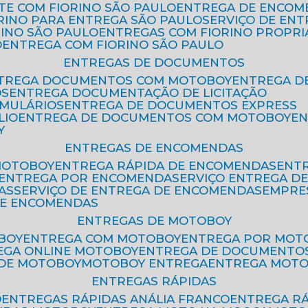
ETE COM FIORINO SÃO PAULO
ENTREGA DE ENCOM
ORINO PARA ENTREGA SÃO PAULO
SERVIÇO DE EN
RINO SÃO PAULO
ENTREGAS COM FIORINO PROPRI
O
ENTREGA COM FIORINO SÃO PAULO
ENTREGAS DE DOCUMENTOS
NTREGA DOCUMENTOS COM MOTOBOY
ENTREGA 
OS
ENTREGA DOCUMENTAÇÃO DE LICITAÇÃO
RMULÁRIOS
ENTREGA DE DOCUMENTOS EXPRESS
LIO
ENTREGA DE DOCUMENTOS COM MOTOBOY
E
Y
ENTREGAS DE ENCOMENDAS
MOTOBOY
ENTREGA RÁPIDA DE ENCOMENDAS
ENT
ENTREGA POR ENCOMENDA
SERVIÇO ENTREGA 
AS
SERVIÇO DE ENTREGA DE ENCOMENDAS
EMPR
DE ENCOMENDAS
ENTREGAS DE MOTOBOY
BOY
ENTREGA COM MOTOBOY
ENTREGA POR MOT
REGA ONLINE MOTOBOY
ENTREGA DE DOCUMENTO
 DE MOTOBOY
MOTOBOY ENTREGA
ENTREGA MOT
ENTREGAS RÁPIDAS
O
ENTREGAS RÁPIDAS ANÁLIA FRANCO
ENTREGA R