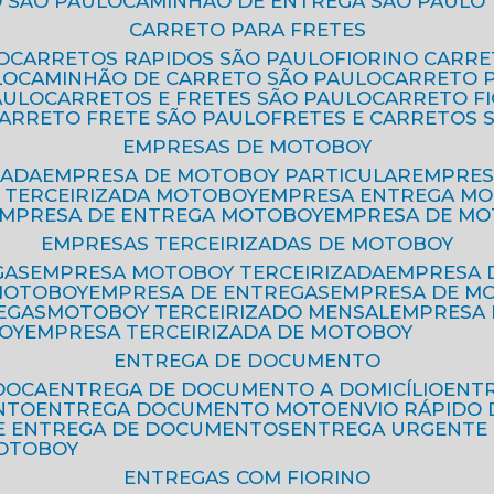
 SÃO PAULO
CAMINHÃO DE ENTREGA SÃO PAULO
CARRETO PARA FRETES
O
CARRETOS RAPIDOS SÃO PAULO
FIORINO CARR
LO
CAMINHÃO DE CARRETO SÃO PAULO
CARRETO 
AULO
CARRETOS E FRETES SÃO PAULO
CARRETO F
CARRETO FRETE SÃO PAULO
FRETES E CARRETOS 
EMPRESAS DE MOTOBOY
ZADA
EMPRESA DE MOTOBOY PARTICULAR
EMPRE
A TERCEIRIZADA MOTOBOY
EMPRESA ENTREGA M
EMPRESA DE ENTREGA MOTOBOY
EMPRESA DE M
EMPRESAS TERCEIRIZADAS DE MOTOBOY
GAS
EMPRESA MOTOBOY TERCEIRIZADA
EMPRESA
 MOTOBOY
EMPRESA DE ENTREGAS
EMPRESA DE 
EGAS
MOTOBOY TERCEIRIZADO MENSAL
EMPRESA
OY
EMPRESA TERCEIRIZADA DE MOTOBOY
ENTREGA DE DOCUMENTO
OOCA
ENTREGA DE DOCUMENTO A DOMICÍLIO
EN
NTO
ENTREGA DOCUMENTO MOTO
ENVIO RÁPID
DE ENTREGA DE DOCUMENTOS
ENTREGA URGENTE
MOTOBOY
ENTREGAS COM FIORINO