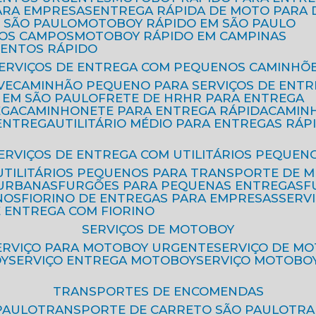
ARA EMPRESAS
ENTREGA RÁPIDA DE MOTO PAR
 SÃO PAULO
MOTOBOY RÁPIDO EM SÃO PAULO
DOS CAMPOS
MOTOBOY RÁPIDO EM CAMPINAS
MENTOS RÁPIDO
SERVIÇOS DE ENTREGA COM PEQUENOS CAMINHÕ
VE
CAMINHÃO PEQUENO PARA SERVIÇOS DE ENTR
 EM SÃO PAULO
FRETE DE HR
HR PARA ENTREGA
EGA
CAMINHONETE PARA ENTREGA RÁPIDA
CAMIN
 ENTREGA
UTILITÁRIO MÉDIO PARA ENTREGAS RÁP
SERVIÇOS DE ENTREGA COM UTILITÁRIOS PEQUEN
UTILITÁRIOS PEQUENOS PARA TRANSPORTE DE 
 URBANAS
FURGÕES PARA PEQUENAS ENTREGAS
NOS
FIORINO DE ENTREGAS PARA EMPRESAS
SERV
E ENTREGA COM FIORINO
SERVIÇOS DE MOTOBOY
SERVIÇO PARA MOTOBOY URGENTE
SERVIÇO DE M
OY
SERVIÇO ENTREGA MOTOBOY
SERVIÇO MOTOBO
TRANSPORTES DE ENCOMENDAS
PAULO
TRANSPORTE DE CARRETO SÃO PAULO
TR