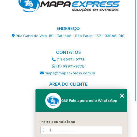
ENDEREÇO
Rua Cândido Vale, 181 - Tatuapé - São Paulo - SP - 03068-010
CONTATOS
(11) 99971-9778
(11) 99971-9778
mapa@mapaexpress.com.br
ÁREA DO CLIENTE
Acesse sua conta
Olá! Fale agora pelo WhatsApp
MENU
HOME
Insira seu telefone
QUEM SOMOS
SERVIÇOS
COMO SOLICITAR UM SERVIÇO