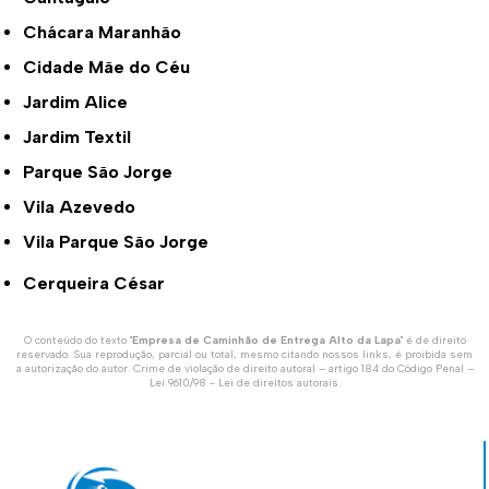
Chácara Maranhão
Cidade Mãe do Céu
Jardim Alice
Jardim Textil
Parque São Jorge
Vila Azevedo
Vila Parque São Jorge
Cerqueira César
O conteúdo do texto "
Empresa de Caminhão de Entrega Alto da Lapa
" é de direito
reservado. Sua reprodução, parcial ou total, mesmo citando nossos links, é proibida sem
a autorização do autor. Crime de violação de direito autoral – artigo 184 do Código Penal –
Lei 9610/98 - Lei de direitos autorais
.