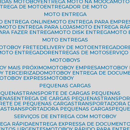
PIDAS MOTOBOY
ENTREGA MOTO NA MOOCA
MOT
NTREGA DE MOTO
ENTREGADOR DE MOTO
MOTO ENTREGA
TO ENTREGA ONLINE
MOTO ENTREGA PARA EMPRE
S
MOTO ENTREGA PARA LOJAS
MOTO ENTREGA RÁ
PARA FAZER ENTREGA
MOTO DISK ENTREGA
MOTO
MOTO ENTREGAS
MOTOBOY FRETE
DELIVERY DE MOTO
ENTREGADOR
MOTO ENTREGADOR
ENTREGAS DE MOTO
SERVIÇ
MOTOBOYS
OY MAIS PRÓXIMO
MOTOBOY EMPRESA
MOTOBOY
OY TERCEIRIZADO
MOTOBOY ENTREGA DE DOCUM
MOTOBOY EXPRESS
MOTOBOY
PEQUENAS CARGAS
EQUENAS
TRANSPORTE DE CARGAS PEQUENAS
UENAS
ENTREGA DE CARGAS PEQUENAS
TRANSPO
FRETE DE PEQUENAS CARGAS
TRANSPORTADORA 
GAS
TRANSPORTADORA PEQUENAS CARGAS
PEQU
SERVIÇOS DE ENTREGA COM MOTOBOY
REGA RÁPIDA
ENTREGA EXPRESSA DE DOCUMENT
ENTOS URGENTES
MOTOBOY RÁPIDO PARA ENTR