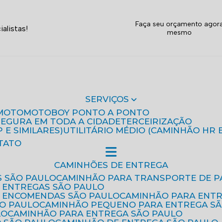
Faça seu orçamento agor
alistas!
mesmo
SERVIÇOS
MOTO
MOTOBOY PONTO A PONTO
 SEGURA EM TODA A CIDADE
TERCEIRIZAÇÃO
P E SIMILARES)
UTILITÁRIO MÉDIO (CAMINHÃO HR 
TATO
CAMINHÕES DE ENTREGA
S SÃO PAULO
CAMINHÃO PARA TRANSPORTE DE P
 ENTREGAS SÃO PAULO
E ENCOMENDAS SÃO PAULO
CAMINHÃO PARA ENT
ÃO PAULO
CAMINHÃO PEQUENO PARA ENTREGA S
LO
CAMINHÃO PARA ENTREGA SÃO PAULO