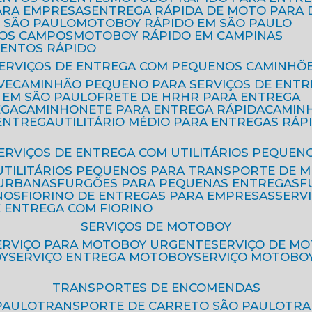
ARA EMPRESAS
ENTREGA RÁPIDA DE MOTO PAR
 SÃO PAULO
MOTOBOY RÁPIDO EM SÃO PAULO
DOS CAMPOS
MOTOBOY RÁPIDO EM CAMPINAS
MENTOS RÁPIDO
SERVIÇOS DE ENTREGA COM PEQUENOS CAMINHÕ
VE
CAMINHÃO PEQUENO PARA SERVIÇOS DE ENTR
 EM SÃO PAULO
FRETE DE HR
HR PARA ENTREGA
EGA
CAMINHONETE PARA ENTREGA RÁPIDA
CAMIN
 ENTREGA
UTILITÁRIO MÉDIO PARA ENTREGAS RÁP
SERVIÇOS DE ENTREGA COM UTILITÁRIOS PEQUEN
UTILITÁRIOS PEQUENOS PARA TRANSPORTE DE 
 URBANAS
FURGÕES PARA PEQUENAS ENTREGAS
NOS
FIORINO DE ENTREGAS PARA EMPRESAS
SERV
E ENTREGA COM FIORINO
SERVIÇOS DE MOTOBOY
SERVIÇO PARA MOTOBOY URGENTE
SERVIÇO DE M
OY
SERVIÇO ENTREGA MOTOBOY
SERVIÇO MOTOBO
TRANSPORTES DE ENCOMENDAS
PAULO
TRANSPORTE DE CARRETO SÃO PAULO
TR