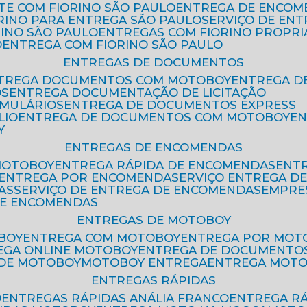
ETE COM FIORINO SÃO PAULO
ENTREGA DE ENCOM
ORINO PARA ENTREGA SÃO PAULO
SERVIÇO DE EN
RINO SÃO PAULO
ENTREGAS COM FIORINO PROPRI
O
ENTREGA COM FIORINO SÃO PAULO
ENTREGAS DE DOCUMENTOS
NTREGA DOCUMENTOS COM MOTOBOY
ENTREGA 
OS
ENTREGA DOCUMENTAÇÃO DE LICITAÇÃO
RMULÁRIOS
ENTREGA DE DOCUMENTOS EXPRESS
LIO
ENTREGA DE DOCUMENTOS COM MOTOBOY
E
Y
ENTREGAS DE ENCOMENDAS
MOTOBOY
ENTREGA RÁPIDA DE ENCOMENDAS
ENT
ENTREGA POR ENCOMENDA
SERVIÇO ENTREGA 
AS
SERVIÇO DE ENTREGA DE ENCOMENDAS
EMPR
DE ENCOMENDAS
ENTREGAS DE MOTOBOY
BOY
ENTREGA COM MOTOBOY
ENTREGA POR MOT
REGA ONLINE MOTOBOY
ENTREGA DE DOCUMENTO
 DE MOTOBOY
MOTOBOY ENTREGA
ENTREGA MOT
ENTREGAS RÁPIDAS
O
ENTREGAS RÁPIDAS ANÁLIA FRANCO
ENTREGA R