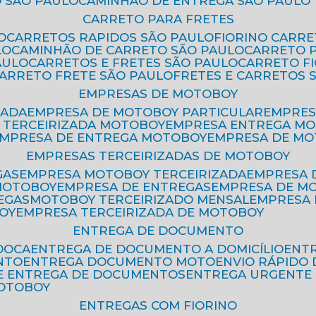
 SÃO PAULO
CAMINHÃO DE ENTREGA SÃO PAULO
CARRETO PARA FRETES
O
CARRETOS RAPIDOS SÃO PAULO
FIORINO CARR
LO
CAMINHÃO DE CARRETO SÃO PAULO
CARRETO 
AULO
CARRETOS E FRETES SÃO PAULO
CARRETO F
CARRETO FRETE SÃO PAULO
FRETES E CARRETOS 
EMPRESAS DE MOTOBOY
ZADA
EMPRESA DE MOTOBOY PARTICULAR
EMPRE
A TERCEIRIZADA MOTOBOY
EMPRESA ENTREGA M
EMPRESA DE ENTREGA MOTOBOY
EMPRESA DE M
EMPRESAS TERCEIRIZADAS DE MOTOBOY
GAS
EMPRESA MOTOBOY TERCEIRIZADA
EMPRESA
 MOTOBOY
EMPRESA DE ENTREGAS
EMPRESA DE 
EGAS
MOTOBOY TERCEIRIZADO MENSAL
EMPRESA
OY
EMPRESA TERCEIRIZADA DE MOTOBOY
ENTREGA DE DOCUMENTO
OOCA
ENTREGA DE DOCUMENTO A DOMICÍLIO
EN
NTO
ENTREGA DOCUMENTO MOTO
ENVIO RÁPID
DE ENTREGA DE DOCUMENTOS
ENTREGA URGENTE
MOTOBOY
ENTREGAS COM FIORINO