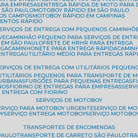
ARA EMPRESAS
ENTREGA RÁPIDA DE MOTO PAR
 SÃO PAULO
MOTOBOY RÁPIDO EM SÃO PAULO
DOS CAMPOS
MOTOBOY RÁPIDO EM CAMPINAS
MENTOS RÁPIDO
SERVIÇOS DE ENTREGA COM PEQUENOS CAMINHÕ
VE
CAMINHÃO PEQUENO PARA SERVIÇOS DE ENTR
 EM SÃO PAULO
FRETE DE HR
HR PARA ENTREGA
EGA
CAMINHONETE PARA ENTREGA RÁPIDA
CAMIN
 ENTREGA
UTILITÁRIO MÉDIO PARA ENTREGAS RÁP
SERVIÇOS DE ENTREGA COM UTILITÁRIOS PEQUEN
UTILITÁRIOS PEQUENOS PARA TRANSPORTE DE 
 URBANAS
FURGÕES PARA PEQUENAS ENTREGAS
NOS
FIORINO DE ENTREGAS PARA EMPRESAS
SERV
E ENTREGA COM FIORINO
SERVIÇOS DE MOTOBOY
SERVIÇO PARA MOTOBOY URGENTE
SERVIÇO DE M
OY
SERVIÇO ENTREGA MOTOBOY
SERVIÇO MOTOBO
TRANSPORTES DE ENCOMENDAS
PAULO
TRANSPORTE DE CARRETO SÃO PAULO
TR