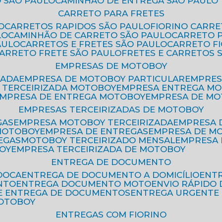
 SÃO PAULO
CAMINHÃO DE ENTREGA SÃO PAULO
CARRETO PARA FRETES
O
CARRETOS RAPIDOS SÃO PAULO
FIORINO CARR
LO
CAMINHÃO DE CARRETO SÃO PAULO
CARRETO 
AULO
CARRETOS E FRETES SÃO PAULO
CARRETO F
CARRETO FRETE SÃO PAULO
FRETES E CARRETOS 
EMPRESAS DE MOTOBOY
ZADA
EMPRESA DE MOTOBOY PARTICULAR
EMPRE
A TERCEIRIZADA MOTOBOY
EMPRESA ENTREGA M
EMPRESA DE ENTREGA MOTOBOY
EMPRESA DE M
EMPRESAS TERCEIRIZADAS DE MOTOBOY
GAS
EMPRESA MOTOBOY TERCEIRIZADA
EMPRESA
 MOTOBOY
EMPRESA DE ENTREGAS
EMPRESA DE 
EGAS
MOTOBOY TERCEIRIZADO MENSAL
EMPRESA
OY
EMPRESA TERCEIRIZADA DE MOTOBOY
ENTREGA DE DOCUMENTO
OOCA
ENTREGA DE DOCUMENTO A DOMICÍLIO
EN
NTO
ENTREGA DOCUMENTO MOTO
ENVIO RÁPID
DE ENTREGA DE DOCUMENTOS
ENTREGA URGENTE
MOTOBOY
ENTREGAS COM FIORINO