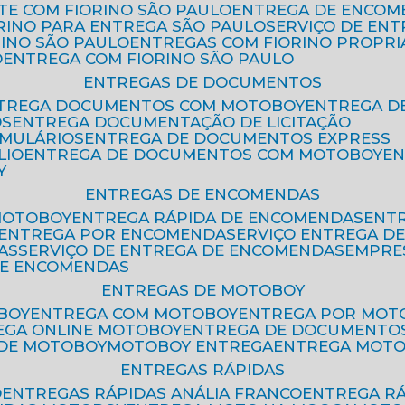
ETE COM FIORINO SÃO PAULO
ENTREGA DE ENCOM
ORINO PARA ENTREGA SÃO PAULO
SERVIÇO DE EN
RINO SÃO PAULO
ENTREGAS COM FIORINO PROPRI
O
ENTREGA COM FIORINO SÃO PAULO
ENTREGAS DE DOCUMENTOS
NTREGA DOCUMENTOS COM MOTOBOY
ENTREGA 
OS
ENTREGA DOCUMENTAÇÃO DE LICITAÇÃO
RMULÁRIOS
ENTREGA DE DOCUMENTOS EXPRESS
LIO
ENTREGA DE DOCUMENTOS COM MOTOBOY
E
Y
ENTREGAS DE ENCOMENDAS
MOTOBOY
ENTREGA RÁPIDA DE ENCOMENDAS
ENT
ENTREGA POR ENCOMENDA
SERVIÇO ENTREGA 
AS
SERVIÇO DE ENTREGA DE ENCOMENDAS
EMPR
DE ENCOMENDAS
ENTREGAS DE MOTOBOY
BOY
ENTREGA COM MOTOBOY
ENTREGA POR MOT
REGA ONLINE MOTOBOY
ENTREGA DE DOCUMENTO
 DE MOTOBOY
MOTOBOY ENTREGA
ENTREGA MOT
ENTREGAS RÁPIDAS
O
ENTREGAS RÁPIDAS ANÁLIA FRANCO
ENTREGA R