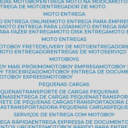
PIDAS MOTOBOY
ENTREGA MOTO NA MOOCA
MOT
NTREGA DE MOTO
ENTREGADOR DE MOTO
MOTO ENTREGA
TO ENTREGA ONLINE
MOTO ENTREGA PARA EMPRE
S
MOTO ENTREGA PARA LOJAS
MOTO ENTREGA RÁ
PARA FAZER ENTREGA
MOTO DISK ENTREGA
MOTO
MOTO ENTREGAS
MOTOBOY FRETE
DELIVERY DE MOTO
ENTREGADOR
MOTO ENTREGADOR
ENTREGAS DE MOTO
SERVIÇ
MOTOBOYS
OY MAIS PRÓXIMO
MOTOBOY EMPRESA
MOTOBOY
OY TERCEIRIZADO
MOTOBOY ENTREGA DE DOCUM
MOTOBOY EXPRESS
MOTOBOY
PEQUENAS CARGAS
EQUENAS
TRANSPORTE DE CARGAS PEQUENAS
UENAS
ENTREGA DE CARGAS PEQUENAS
TRANSPO
FRETE DE PEQUENAS CARGAS
TRANSPORTADORA 
GAS
TRANSPORTADORA PEQUENAS CARGAS
PEQU
SERVIÇOS DE ENTREGA COM MOTOBOY
REGA RÁPIDA
ENTREGA EXPRESSA DE DOCUMENT
ENTOS URGENTES
MOTOBOY RÁPIDO PARA ENTR