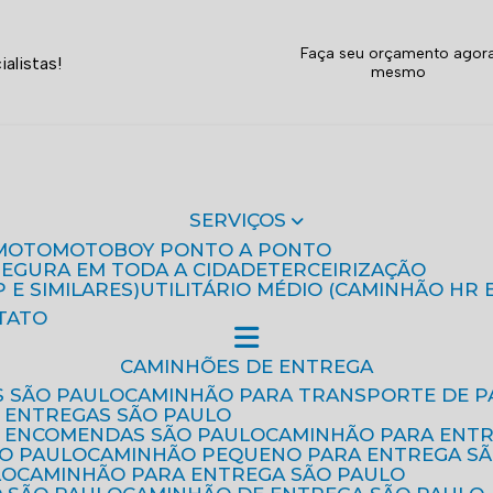
Faça seu orçamento agor
alistas!
mesmo
SERVIÇOS
MOTO
MOTOBOY PONTO A PONTO
 SEGURA EM TODA A CIDADE
TERCEIRIZAÇÃO
P E SIMILARES)
UTILITÁRIO MÉDIO (CAMINHÃO HR 
TATO
CAMINHÕES DE ENTREGA
S SÃO PAULO
CAMINHÃO PARA TRANSPORTE DE P
 ENTREGAS SÃO PAULO
E ENCOMENDAS SÃO PAULO
CAMINHÃO PARA ENT
ÃO PAULO
CAMINHÃO PEQUENO PARA ENTREGA S
LO
CAMINHÃO PARA ENTREGA SÃO PAULO