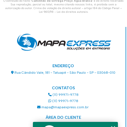
O conteúdo do texto "
Caminhão de Entrega Preço Água Branca
" é de direito reservado.
Sua reprodução, parcial ou total, mesmo citando nossos links, é proibida sem a
autorização do autor. Crime de violação de direito autoral – artigo 184 do Código Penal –
Lei 9610/98 - Lei de direitos autorais
.
ENDEREÇO
Rua Cândido Vale, 181 - Tatuapé - São Paulo - SP - 03068-010
CONTATOS
(11) 99971-9778
(11) 99971-9778
mapa@mapaexpress.com.br
ÁREA DO CLIENTE
Acesse sua conta