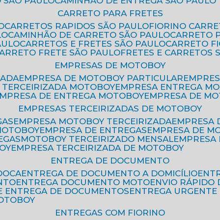
 SÃO PAULO
CAMINHÃO DE ENTREGA SÃO PAULO
CARRETO PARA FRETES
O
CARRETOS RAPIDOS SÃO PAULO
FIORINO CARR
LO
CAMINHÃO DE CARRETO SÃO PAULO
CARRETO 
AULO
CARRETOS E FRETES SÃO PAULO
CARRETO F
CARRETO FRETE SÃO PAULO
FRETES E CARRETOS 
EMPRESAS DE MOTOBOY
ZADA
EMPRESA DE MOTOBOY PARTICULAR
EMPRE
A TERCEIRIZADA MOTOBOY
EMPRESA ENTREGA M
EMPRESA DE ENTREGA MOTOBOY
EMPRESA DE M
EMPRESAS TERCEIRIZADAS DE MOTOBOY
GAS
EMPRESA MOTOBOY TERCEIRIZADA
EMPRESA
 MOTOBOY
EMPRESA DE ENTREGAS
EMPRESA DE 
EGAS
MOTOBOY TERCEIRIZADO MENSAL
EMPRESA
OY
EMPRESA TERCEIRIZADA DE MOTOBOY
ENTREGA DE DOCUMENTO
OOCA
ENTREGA DE DOCUMENTO A DOMICÍLIO
EN
NTO
ENTREGA DOCUMENTO MOTO
ENVIO RÁPID
DE ENTREGA DE DOCUMENTOS
ENTREGA URGENTE
MOTOBOY
ENTREGAS COM FIORINO