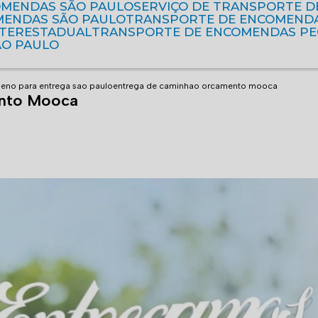
OMENDAS SÃO PAULO
SERVIÇO DE TRANSPORTE 
MENDAS SÃO PAULO
TRANSPORTE DE ENCOMEND
NTERESTADUAL
TRANSPORTE DE ENCOMENDAS P
ÃO PAULO
eno para entrega sao paulo
entrega de caminhao orcamento mooca
ento Mooca