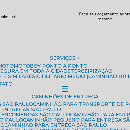
Faça seu orçamento agor
alistas!
mesmo
SERVIÇOS
MOTO
MOTOBOY PONTO A PONTO
 SEGURA EM TODA A CIDADE
TERCEIRIZAÇÃO
P E SIMILARES)
UTILITÁRIO MÉDIO (CAMINHÃO HR 
TATO
CAMINHÕES DE ENTREGA
S SÃO PAULO
CAMINHÃO PARA TRANSPORTE DE P
 ENTREGAS SÃO PAULO
E ENCOMENDAS SÃO PAULO
CAMINHÃO PARA ENT
ÃO PAULO
CAMINHÃO PEQUENO PARA ENTREGA S
LO
CAMINHÃO PARA ENTREGA SÃO PAULO