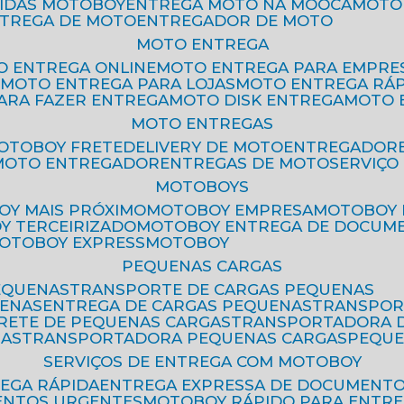
PIDAS MOTOBOY
ENTREGA MOTO NA MOOCA
MOT
NTREGA DE MOTO
ENTREGADOR DE MOTO
MOTO ENTREGA
TO ENTREGA ONLINE
MOTO ENTREGA PARA EMPRE
S
MOTO ENTREGA PARA LOJAS
MOTO ENTREGA RÁ
PARA FAZER ENTREGA
MOTO DISK ENTREGA
MOTO
MOTO ENTREGAS
MOTOBOY FRETE
DELIVERY DE MOTO
ENTREGADOR
MOTO ENTREGADOR
ENTREGAS DE MOTO
SERVIÇ
MOTOBOYS
OY MAIS PRÓXIMO
MOTOBOY EMPRESA
MOTOBOY
OY TERCEIRIZADO
MOTOBOY ENTREGA DE DOCUM
MOTOBOY EXPRESS
MOTOBOY
PEQUENAS CARGAS
EQUENAS
TRANSPORTE DE CARGAS PEQUENAS
UENAS
ENTREGA DE CARGAS PEQUENAS
TRANSPO
FRETE DE PEQUENAS CARGAS
TRANSPORTADORA 
GAS
TRANSPORTADORA PEQUENAS CARGAS
PEQU
SERVIÇOS DE ENTREGA COM MOTOBOY
REGA RÁPIDA
ENTREGA EXPRESSA DE DOCUMENT
ENTOS URGENTES
MOTOBOY RÁPIDO PARA ENTR