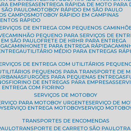
ARA EMPRESAS
ENTREGA RÁPIDA DE MOTO PAR
 SÃO PAULO
MOTOBOY RÁPIDO EM SÃO PAULO
DOS CAMPOS
MOTOBOY RÁPIDO EM CAMPINAS
MENTOS RÁPIDO
SERVIÇOS DE ENTREGA COM PEQUENOS CAMINHÕ
VE
CAMINHÃO PEQUENO PARA SERVIÇOS DE ENTR
 EM SÃO PAULO
FRETE DE HR
HR PARA ENTREGA
EGA
CAMINHONETE PARA ENTREGA RÁPIDA
CAMIN
 ENTREGA
UTILITÁRIO MÉDIO PARA ENTREGAS RÁP
SERVIÇOS DE ENTREGA COM UTILITÁRIOS PEQUEN
UTILITÁRIOS PEQUENOS PARA TRANSPORTE DE 
 URBANAS
FURGÕES PARA PEQUENAS ENTREGAS
NOS
FIORINO DE ENTREGAS PARA EMPRESAS
SERV
E ENTREGA COM FIORINO
SERVIÇOS DE MOTOBOY
SERVIÇO PARA MOTOBOY URGENTE
SERVIÇO DE M
OY
SERVIÇO ENTREGA MOTOBOY
SERVIÇO MOTOBO
TRANSPORTES DE ENCOMENDAS
PAULO
TRANSPORTE DE CARRETO SÃO PAULO
TR