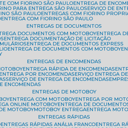
ETE COM FIORINO SÃO PAULO
ENTREGA DE ENCOM
ORINO PARA ENTREGA SÃO PAULO
SERVIÇO DE EN
RINO SÃO PAULO
ENTREGAS COM FIORINO PROPRI
O
ENTREGA COM FIORINO SÃO PAULO
ENTREGAS DE DOCUMENTOS
NTREGA DOCUMENTOS COM MOTOBOY
ENTREGA 
OS
ENTREGA DOCUMENTAÇÃO DE LICITAÇÃO
RMULÁRIOS
ENTREGA DE DOCUMENTOS EXPRESS
LIO
ENTREGA DE DOCUMENTOS COM MOTOBOY
E
Y
ENTREGAS DE ENCOMENDAS
MOTOBOY
ENTREGA RÁPIDA DE ENCOMENDAS
ENT
ENTREGA POR ENCOMENDA
SERVIÇO ENTREGA 
AS
SERVIÇO DE ENTREGA DE ENCOMENDAS
EMPR
DE ENCOMENDAS
ENTREGAS DE MOTOBOY
BOY
ENTREGA COM MOTOBOY
ENTREGA POR MOT
REGA ONLINE MOTOBOY
ENTREGA DE DOCUMENTO
 DE MOTOBOY
MOTOBOY ENTREGA
ENTREGA MOT
ENTREGAS RÁPIDAS
O
ENTREGAS RÁPIDAS ANÁLIA FRANCO
ENTREGA R