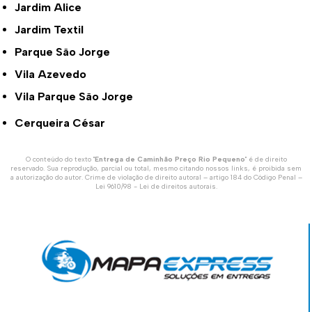
Jardim Alice
Jardim Textil
Parque São Jorge
Vila Azevedo
Vila Parque São Jorge
Cerqueira César
O conteúdo do texto "
Entrega de Caminhão Preço Rio Pequeno
" é de direito
reservado. Sua reprodução, parcial ou total, mesmo citando nossos links, é proibida sem
a autorização do autor. Crime de violação de direito autoral – artigo 184 do Código Penal –
Lei 9610/98 - Lei de direitos autorais
.