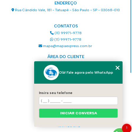
ENDEREÇO
Rua Cândido Vale, 181 - Tatuapé - São Paulo - SP - 03068-010
CONTATOS
(11) 99971-9778
(11) 99971-9778
mapa@mapaexpress.com.br
ÁREA DO CLIENTE
Acesse sua conta
Olá! Fale agora pelo WhatsApp
MENU
HOME
Insira seu telefone
QUEM SOMOS
SERVIÇOS
COMO SOLICITAR UM SERVIÇO
INICIAR CONVERSA
CONTATO
CATEGORIAS
MAPA DO SITE
1