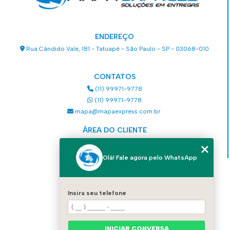
ENDEREÇO
Rua Cândido Vale, 181 - Tatuapé - São Paulo - SP - 03068-010
CONTATOS
(11) 99971-9778
(11) 99971-9778
mapa@mapaexpress.com.br
ÁREA DO CLIENTE
Acesse sua conta
Olá! Fale agora pelo WhatsApp
MENU
HOME
Insira seu telefone
QUEM SOMOS
SERVIÇOS
COMO SOLICITAR UM SERVIÇO
CONTATO
INICIAR CONVERSA