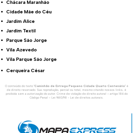
Chácara Maranhão
Cidade Mãe do Céu
Jardim Alice
Jardim Textil
Parque São Jorge
Vila Azevedo
Vila Parque São Jorge
Cerqueira César
O conteúdo do texto "
Caminhão de Entrega Pequeno Cidade Quarto Centenário
" é
de direito reservado. Sua reprodução, parcial ou total, mesmo citando nossos links, é
proibida sem a autorização do autor. Crime de violação de direito autoral – artigo 184 do
Código Penal –
Lei 9610/98 - Lei de direitos autorais
.