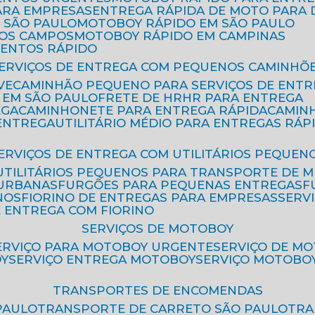
ARA EMPRESAS
ENTREGA RÁPIDA DE MOTO PAR
 SÃO PAULO
MOTOBOY RÁPIDO EM SÃO PAULO
DOS CAMPOS
MOTOBOY RÁPIDO EM CAMPINAS
MENTOS RÁPIDO
SERVIÇOS DE ENTREGA COM PEQUENOS CAMINHÕ
VE
CAMINHÃO PEQUENO PARA SERVIÇOS DE ENTR
 EM SÃO PAULO
FRETE DE HR
HR PARA ENTREGA
EGA
CAMINHONETE PARA ENTREGA RÁPIDA
CAMIN
 ENTREGA
UTILITÁRIO MÉDIO PARA ENTREGAS RÁP
SERVIÇOS DE ENTREGA COM UTILITÁRIOS PEQUEN
UTILITÁRIOS PEQUENOS PARA TRANSPORTE DE 
 URBANAS
FURGÕES PARA PEQUENAS ENTREGAS
NOS
FIORINO DE ENTREGAS PARA EMPRESAS
SERV
E ENTREGA COM FIORINO
SERVIÇOS DE MOTOBOY
SERVIÇO PARA MOTOBOY URGENTE
SERVIÇO DE M
OY
SERVIÇO ENTREGA MOTOBOY
SERVIÇO MOTOBO
TRANSPORTES DE ENCOMENDAS
PAULO
TRANSPORTE DE CARRETO SÃO PAULO
TR