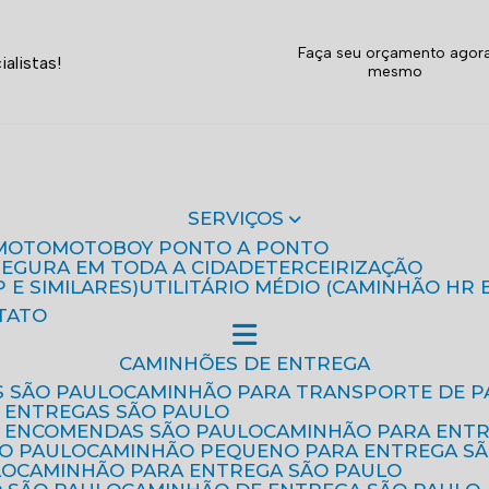
Faça seu orçamento agor
alistas!
mesmo
SERVIÇOS
MOTO
MOTOBOY PONTO A PONTO
 SEGURA EM TODA A CIDADE
TERCEIRIZAÇÃO
P E SIMILARES)
UTILITÁRIO MÉDIO (CAMINHÃO HR 
TATO
CAMINHÕES DE ENTREGA
S SÃO PAULO
CAMINHÃO PARA TRANSPORTE DE P
 ENTREGAS SÃO PAULO
E ENCOMENDAS SÃO PAULO
CAMINHÃO PARA ENT
ÃO PAULO
CAMINHÃO PEQUENO PARA ENTREGA S
LO
CAMINHÃO PARA ENTREGA SÃO PAULO