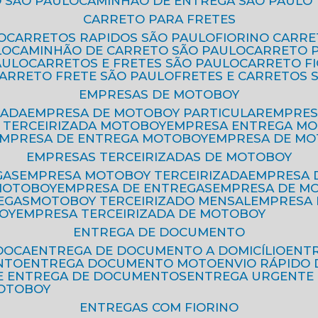
 SÃO PAULO
CAMINHÃO DE ENTREGA SÃO PAULO
CARRETO PARA FRETES
O
CARRETOS RAPIDOS SÃO PAULO
FIORINO CARR
LO
CAMINHÃO DE CARRETO SÃO PAULO
CARRETO 
AULO
CARRETOS E FRETES SÃO PAULO
CARRETO F
CARRETO FRETE SÃO PAULO
FRETES E CARRETOS 
EMPRESAS DE MOTOBOY
ZADA
EMPRESA DE MOTOBOY PARTICULAR
EMPRE
A TERCEIRIZADA MOTOBOY
EMPRESA ENTREGA M
EMPRESA DE ENTREGA MOTOBOY
EMPRESA DE M
EMPRESAS TERCEIRIZADAS DE MOTOBOY
GAS
EMPRESA MOTOBOY TERCEIRIZADA
EMPRESA
 MOTOBOY
EMPRESA DE ENTREGAS
EMPRESA DE 
EGAS
MOTOBOY TERCEIRIZADO MENSAL
EMPRESA
OY
EMPRESA TERCEIRIZADA DE MOTOBOY
ENTREGA DE DOCUMENTO
OOCA
ENTREGA DE DOCUMENTO A DOMICÍLIO
EN
NTO
ENTREGA DOCUMENTO MOTO
ENVIO RÁPID
DE ENTREGA DE DOCUMENTOS
ENTREGA URGENTE
MOTOBOY
ENTREGAS COM FIORINO