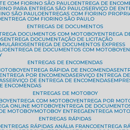
ETE COM FIORINO SÃO PAULO
ENTREGA DE ENCOM
ORINO PARA ENTREGA SÃO PAULO
SERVIÇO DE EN
RINO SÃO PAULO
ENTREGAS COM FIORINO PROPRI
O
ENTREGA COM FIORINO SÃO PAULO
ENTREGAS DE DOCUMENTOS
NTREGA DOCUMENTOS COM MOTOBOY
ENTREGA 
OS
ENTREGA DOCUMENTAÇÃO DE LICITAÇÃO
RMULÁRIOS
ENTREGA DE DOCUMENTOS EXPRESS
LIO
ENTREGA DE DOCUMENTOS COM MOTOBOY
E
Y
ENTREGAS DE ENCOMENDAS
MOTOBOY
ENTREGA RÁPIDA DE ENCOMENDAS
ENT
ENTREGA POR ENCOMENDA
SERVIÇO ENTREGA 
AS
SERVIÇO DE ENTREGA DE ENCOMENDAS
EMPR
DE ENCOMENDAS
ENTREGAS DE MOTOBOY
BOY
ENTREGA COM MOTOBOY
ENTREGA POR MOT
REGA ONLINE MOTOBOY
ENTREGA DE DOCUMENTO
 DE MOTOBOY
MOTOBOY ENTREGA
ENTREGA MOT
ENTREGAS RÁPIDAS
O
ENTREGAS RÁPIDAS ANÁLIA FRANCO
ENTREGA R