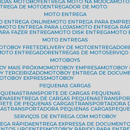
PIDAS MOTOBOY
ENTREGA MOTO NA MOOCA
MOT
NTREGA DE MOTO
ENTREGADOR DE MOTO
MOTO ENTREGA
TO ENTREGA ONLINE
MOTO ENTREGA PARA EMPRE
S
MOTO ENTREGA PARA LOJAS
MOTO ENTREGA RÁ
PARA FAZER ENTREGA
MOTO DISK ENTREGA
MOTO
MOTO ENTREGAS
MOTOBOY FRETE
DELIVERY DE MOTO
ENTREGADOR
MOTO ENTREGADOR
ENTREGAS DE MOTO
SERVIÇ
MOTOBOYS
OY MAIS PRÓXIMO
MOTOBOY EMPRESA
MOTOBOY
OY TERCEIRIZADO
MOTOBOY ENTREGA DE DOCUM
MOTOBOY EXPRESS
MOTOBOY
PEQUENAS CARGAS
EQUENAS
TRANSPORTE DE CARGAS PEQUENAS
UENAS
ENTREGA DE CARGAS PEQUENAS
TRANSPO
FRETE DE PEQUENAS CARGAS
TRANSPORTADORA 
GAS
TRANSPORTADORA PEQUENAS CARGAS
PEQU
SERVIÇOS DE ENTREGA COM MOTOBOY
REGA RÁPIDA
ENTREGA EXPRESSA DE DOCUMENT
ENTOS URGENTES
MOTOBOY RÁPIDO PARA ENTR