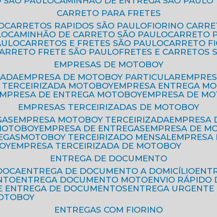
 SÃO PAULO
CAMINHÃO DE ENTREGA SÃO PAULO
CARRETO PARA FRETES
O
CARRETOS RAPIDOS SÃO PAULO
FIORINO CARR
LO
CAMINHÃO DE CARRETO SÃO PAULO
CARRETO 
AULO
CARRETOS E FRETES SÃO PAULO
CARRETO F
CARRETO FRETE SÃO PAULO
FRETES E CARRETOS 
EMPRESAS DE MOTOBOY
ZADA
EMPRESA DE MOTOBOY PARTICULAR
EMPRE
A TERCEIRIZADA MOTOBOY
EMPRESA ENTREGA M
EMPRESA DE ENTREGA MOTOBOY
EMPRESA DE M
EMPRESAS TERCEIRIZADAS DE MOTOBOY
GAS
EMPRESA MOTOBOY TERCEIRIZADA
EMPRESA
 MOTOBOY
EMPRESA DE ENTREGAS
EMPRESA DE 
EGAS
MOTOBOY TERCEIRIZADO MENSAL
EMPRESA
OY
EMPRESA TERCEIRIZADA DE MOTOBOY
ENTREGA DE DOCUMENTO
OOCA
ENTREGA DE DOCUMENTO A DOMICÍLIO
EN
NTO
ENTREGA DOCUMENTO MOTO
ENVIO RÁPID
DE ENTREGA DE DOCUMENTOS
ENTREGA URGENTE
MOTOBOY
ENTREGAS COM FIORINO