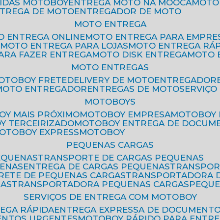
PIDAS MOTOBOY
ENTREGA MOTO NA MOOCA
MOT
NTREGA DE MOTO
ENTREGADOR DE MOTO
MOTO ENTREGA
TO ENTREGA ONLINE
MOTO ENTREGA PARA EMPRE
S
MOTO ENTREGA PARA LOJAS
MOTO ENTREGA RÁ
PARA FAZER ENTREGA
MOTO DISK ENTREGA
MOTO
MOTO ENTREGAS
MOTOBOY FRETE
DELIVERY DE MOTO
ENTREGADOR
MOTO ENTREGADOR
ENTREGAS DE MOTO
SERVIÇ
MOTOBOYS
OY MAIS PRÓXIMO
MOTOBOY EMPRESA
MOTOBOY
OY TERCEIRIZADO
MOTOBOY ENTREGA DE DOCUM
MOTOBOY EXPRESS
MOTOBOY
PEQUENAS CARGAS
EQUENAS
TRANSPORTE DE CARGAS PEQUENAS
UENAS
ENTREGA DE CARGAS PEQUENAS
TRANSPO
FRETE DE PEQUENAS CARGAS
TRANSPORTADORA 
GAS
TRANSPORTADORA PEQUENAS CARGAS
PEQU
SERVIÇOS DE ENTREGA COM MOTOBOY
REGA RÁPIDA
ENTREGA EXPRESSA DE DOCUMENT
ENTOS URGENTES
MOTOBOY RÁPIDO PARA ENTR