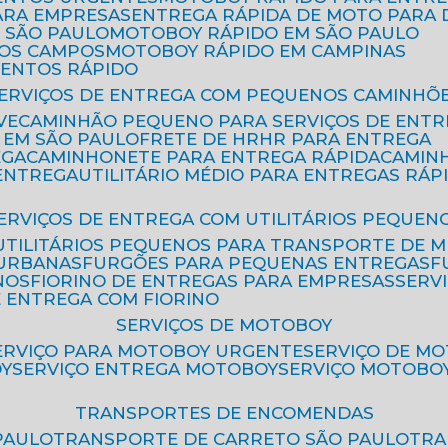
ARA EMPRESAS
ENTREGA RÁPIDA DE MOTO PAR
 SÃO PAULO
MOTOBOY RÁPIDO EM SÃO PAULO
DOS CAMPOS
MOTOBOY RÁPIDO EM CAMPINAS
MENTOS RÁPIDO
SERVIÇOS DE ENTREGA COM PEQUENOS CAMINHÕ
VE
CAMINHÃO PEQUENO PARA SERVIÇOS DE ENTR
 EM SÃO PAULO
FRETE DE HR
HR PARA ENTREGA
EGA
CAMINHONETE PARA ENTREGA RÁPIDA
CAMIN
 ENTREGA
UTILITÁRIO MÉDIO PARA ENTREGAS RÁP
SERVIÇOS DE ENTREGA COM UTILITÁRIOS PEQUEN
UTILITÁRIOS PEQUENOS PARA TRANSPORTE DE 
 URBANAS
FURGÕES PARA PEQUENAS ENTREGAS
NOS
FIORINO DE ENTREGAS PARA EMPRESAS
SERV
E ENTREGA COM FIORINO
SERVIÇOS DE MOTOBOY
SERVIÇO PARA MOTOBOY URGENTE
SERVIÇO DE M
OY
SERVIÇO ENTREGA MOTOBOY
SERVIÇO MOTOBO
TRANSPORTES DE ENCOMENDAS
PAULO
TRANSPORTE DE CARRETO SÃO PAULO
TR