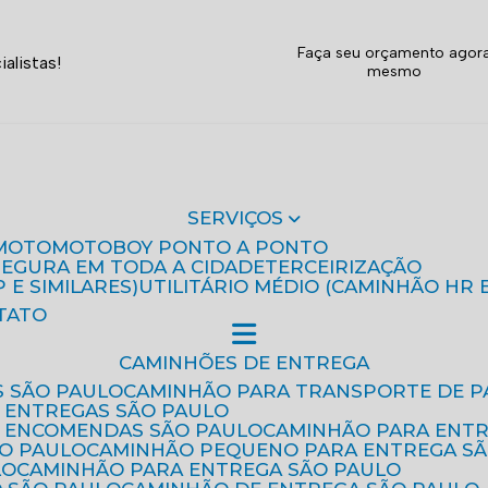
Faça seu orçamento agor
alistas!
mesmo
SERVIÇOS
MOTO
MOTOBOY PONTO A PONTO
 SEGURA EM TODA A CIDADE
TERCEIRIZAÇÃO
P E SIMILARES)
UTILITÁRIO MÉDIO (CAMINHÃO HR 
TATO
CAMINHÕES DE ENTREGA
S SÃO PAULO
CAMINHÃO PARA TRANSPORTE DE P
 ENTREGAS SÃO PAULO
E ENCOMENDAS SÃO PAULO
CAMINHÃO PARA ENT
ÃO PAULO
CAMINHÃO PEQUENO PARA ENTREGA S
LO
CAMINHÃO PARA ENTREGA SÃO PAULO