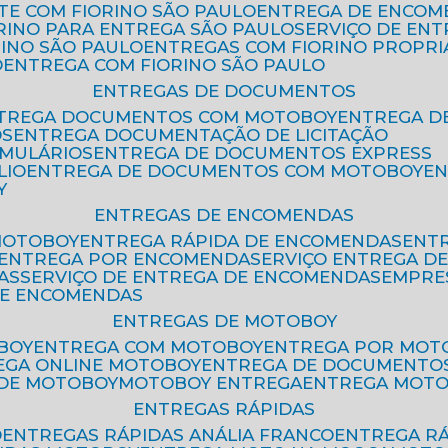
ETE COM FIORINO SÃO PAULO
ENTREGA DE ENCOM
ORINO PARA ENTREGA SÃO PAULO
SERVIÇO DE EN
RINO SÃO PAULO
ENTREGAS COM FIORINO PROPRI
O
ENTREGA COM FIORINO SÃO PAULO
ENTREGAS DE DOCUMENTOS
NTREGA DOCUMENTOS COM MOTOBOY
ENTREGA 
OS
ENTREGA DOCUMENTAÇÃO DE LICITAÇÃO
RMULÁRIOS
ENTREGA DE DOCUMENTOS EXPRESS
LIO
ENTREGA DE DOCUMENTOS COM MOTOBOY
E
Y
ENTREGAS DE ENCOMENDAS
MOTOBOY
ENTREGA RÁPIDA DE ENCOMENDAS
ENT
ENTREGA POR ENCOMENDA
SERVIÇO ENTREGA 
AS
SERVIÇO DE ENTREGA DE ENCOMENDAS
EMPR
DE ENCOMENDAS
ENTREGAS DE MOTOBOY
BOY
ENTREGA COM MOTOBOY
ENTREGA POR MOT
REGA ONLINE MOTOBOY
ENTREGA DE DOCUMENTO
 DE MOTOBOY
MOTOBOY ENTREGA
ENTREGA MOT
ENTREGAS RÁPIDAS
O
ENTREGAS RÁPIDAS ANÁLIA FRANCO
ENTREGA R