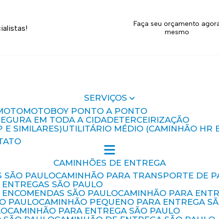
Faça seu orçamento agor
alistas!
mesmo
SERVIÇOS
MOTO
MOTOBOY PONTO A PONTO
 SEGURA EM TODA A CIDADE
TERCEIRIZAÇÃO
P E SIMILARES)
UTILITÁRIO MÉDIO (CAMINHÃO HR 
TATO
CAMINHÕES DE ENTREGA
S SÃO PAULO
CAMINHÃO PARA TRANSPORTE DE P
 ENTREGAS SÃO PAULO
E ENCOMENDAS SÃO PAULO
CAMINHÃO PARA ENT
ÃO PAULO
CAMINHÃO PEQUENO PARA ENTREGA S
LO
CAMINHÃO PARA ENTREGA SÃO PAULO