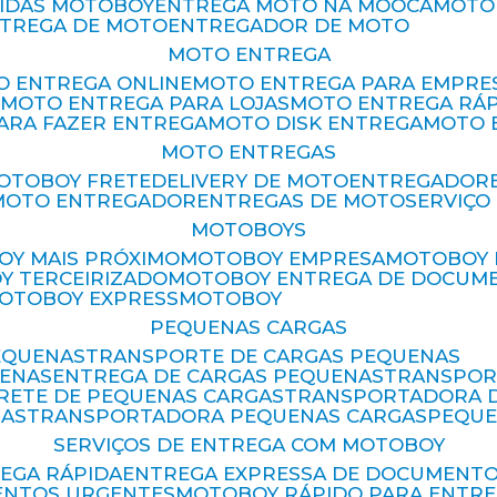
PIDAS MOTOBOY
ENTREGA MOTO NA MOOCA
MOT
NTREGA DE MOTO
ENTREGADOR DE MOTO
MOTO ENTREGA
TO ENTREGA ONLINE
MOTO ENTREGA PARA EMPRE
S
MOTO ENTREGA PARA LOJAS
MOTO ENTREGA RÁ
PARA FAZER ENTREGA
MOTO DISK ENTREGA
MOTO
MOTO ENTREGAS
MOTOBOY FRETE
DELIVERY DE MOTO
ENTREGADOR
MOTO ENTREGADOR
ENTREGAS DE MOTO
SERVIÇ
MOTOBOYS
OY MAIS PRÓXIMO
MOTOBOY EMPRESA
MOTOBOY
OY TERCEIRIZADO
MOTOBOY ENTREGA DE DOCUM
MOTOBOY EXPRESS
MOTOBOY
PEQUENAS CARGAS
EQUENAS
TRANSPORTE DE CARGAS PEQUENAS
UENAS
ENTREGA DE CARGAS PEQUENAS
TRANSPO
FRETE DE PEQUENAS CARGAS
TRANSPORTADORA 
GAS
TRANSPORTADORA PEQUENAS CARGAS
PEQU
SERVIÇOS DE ENTREGA COM MOTOBOY
REGA RÁPIDA
ENTREGA EXPRESSA DE DOCUMENT
ENTOS URGENTES
MOTOBOY RÁPIDO PARA ENTR