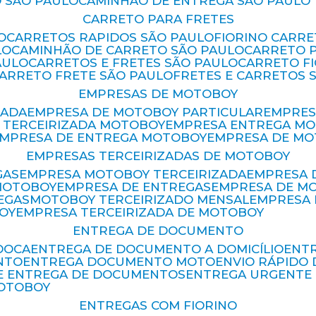
 SÃO PAULO
CAMINHÃO DE ENTREGA SÃO PAULO
CARRETO PARA FRETES
O
CARRETOS RAPIDOS SÃO PAULO
FIORINO CARR
LO
CAMINHÃO DE CARRETO SÃO PAULO
CARRETO 
AULO
CARRETOS E FRETES SÃO PAULO
CARRETO F
CARRETO FRETE SÃO PAULO
FRETES E CARRETOS 
EMPRESAS DE MOTOBOY
ZADA
EMPRESA DE MOTOBOY PARTICULAR
EMPRE
A TERCEIRIZADA MOTOBOY
EMPRESA ENTREGA M
EMPRESA DE ENTREGA MOTOBOY
EMPRESA DE M
EMPRESAS TERCEIRIZADAS DE MOTOBOY
GAS
EMPRESA MOTOBOY TERCEIRIZADA
EMPRESA
 MOTOBOY
EMPRESA DE ENTREGAS
EMPRESA DE 
EGAS
MOTOBOY TERCEIRIZADO MENSAL
EMPRESA
OY
EMPRESA TERCEIRIZADA DE MOTOBOY
ENTREGA DE DOCUMENTO
OOCA
ENTREGA DE DOCUMENTO A DOMICÍLIO
EN
NTO
ENTREGA DOCUMENTO MOTO
ENVIO RÁPID
DE ENTREGA DE DOCUMENTOS
ENTREGA URGENTE
MOTOBOY
ENTREGAS COM FIORINO