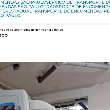
OMENDAS SÃO PAULO
SERVIÇO DE TRANSPORTE 
MENDAS SÃO PAULO
TRANSPORTE DE ENCOMEND
NTERESTADUAL
TRANSPORTE DE ENCOMENDAS P
ÃO PAULO
ino sao paulo
entregas de fiorino analia franco
anco