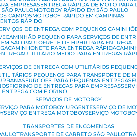
ARA EMPRESAS
ENTREGA RÁPIDA DE MOTO PAR
 SÃO PAULO
MOTOBOY RÁPIDO EM SÃO PAULO
DOS CAMPOS
MOTOBOY RÁPIDO EM CAMPINAS
MENTOS RÁPIDO
SERVIÇOS DE ENTREGA COM PEQUENOS CAMINHÕ
VE
CAMINHÃO PEQUENO PARA SERVIÇOS DE ENTR
 EM SÃO PAULO
FRETE DE HR
HR PARA ENTREGA
EGA
CAMINHONETE PARA ENTREGA RÁPIDA
CAMIN
 ENTREGA
UTILITÁRIO MÉDIO PARA ENTREGAS RÁP
SERVIÇOS DE ENTREGA COM UTILITÁRIOS PEQUEN
UTILITÁRIOS PEQUENOS PARA TRANSPORTE DE 
 URBANAS
FURGÕES PARA PEQUENAS ENTREGAS
NOS
FIORINO DE ENTREGAS PARA EMPRESAS
SERV
E ENTREGA COM FIORINO
SERVIÇOS DE MOTOBOY
SERVIÇO PARA MOTOBOY URGENTE
SERVIÇO DE M
OY
SERVIÇO ENTREGA MOTOBOY
SERVIÇO MOTOBO
TRANSPORTES DE ENCOMENDAS
PAULO
TRANSPORTE DE CARRETO SÃO PAULO
TR