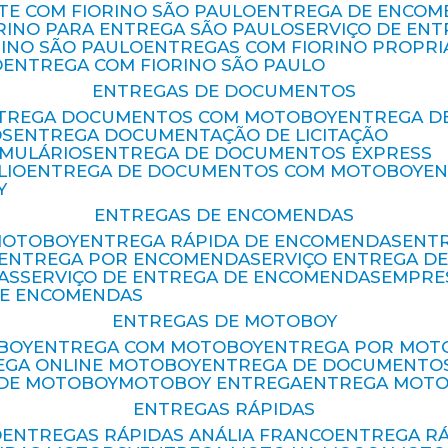
ETE COM FIORINO SÃO PAULO
ENTREGA DE ENCOM
ORINO PARA ENTREGA SÃO PAULO
SERVIÇO DE EN
RINO SÃO PAULO
ENTREGAS COM FIORINO PROPRI
O
ENTREGA COM FIORINO SÃO PAULO
ENTREGAS DE DOCUMENTOS
NTREGA DOCUMENTOS COM MOTOBOY
ENTREGA 
OS
ENTREGA DOCUMENTAÇÃO DE LICITAÇÃO
RMULÁRIOS
ENTREGA DE DOCUMENTOS EXPRESS
LIO
ENTREGA DE DOCUMENTOS COM MOTOBOY
E
Y
ENTREGAS DE ENCOMENDAS
MOTOBOY
ENTREGA RÁPIDA DE ENCOMENDAS
ENT
ENTREGA POR ENCOMENDA
SERVIÇO ENTREGA 
AS
SERVIÇO DE ENTREGA DE ENCOMENDAS
EMPR
DE ENCOMENDAS
ENTREGAS DE MOTOBOY
BOY
ENTREGA COM MOTOBOY
ENTREGA POR MOT
REGA ONLINE MOTOBOY
ENTREGA DE DOCUMENTO
 DE MOTOBOY
MOTOBOY ENTREGA
ENTREGA MOT
ENTREGAS RÁPIDAS
O
ENTREGAS RÁPIDAS ANÁLIA FRANCO
ENTREGA R