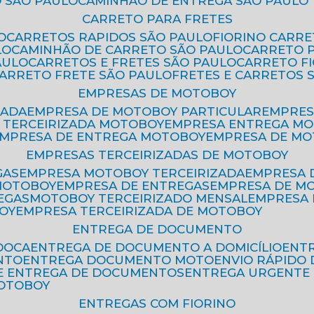
 SÃO PAULO
CAMINHÃO DE ENTREGA SÃO PAULO
CARRETO PARA FRETES
O
CARRETOS RAPIDOS SÃO PAULO
FIORINO CARR
LO
CAMINHÃO DE CARRETO SÃO PAULO
CARRETO 
AULO
CARRETOS E FRETES SÃO PAULO
CARRETO F
CARRETO FRETE SÃO PAULO
FRETES E CARRETOS 
EMPRESAS DE MOTOBOY
ZADA
EMPRESA DE MOTOBOY PARTICULAR
EMPRE
A TERCEIRIZADA MOTOBOY
EMPRESA ENTREGA M
EMPRESA DE ENTREGA MOTOBOY
EMPRESA DE M
EMPRESAS TERCEIRIZADAS DE MOTOBOY
GAS
EMPRESA MOTOBOY TERCEIRIZADA
EMPRESA
 MOTOBOY
EMPRESA DE ENTREGAS
EMPRESA DE 
EGAS
MOTOBOY TERCEIRIZADO MENSAL
EMPRESA
OY
EMPRESA TERCEIRIZADA DE MOTOBOY
ENTREGA DE DOCUMENTO
OOCA
ENTREGA DE DOCUMENTO A DOMICÍLIO
EN
NTO
ENTREGA DOCUMENTO MOTO
ENVIO RÁPID
DE ENTREGA DE DOCUMENTOS
ENTREGA URGENTE
MOTOBOY
ENTREGAS COM FIORINO