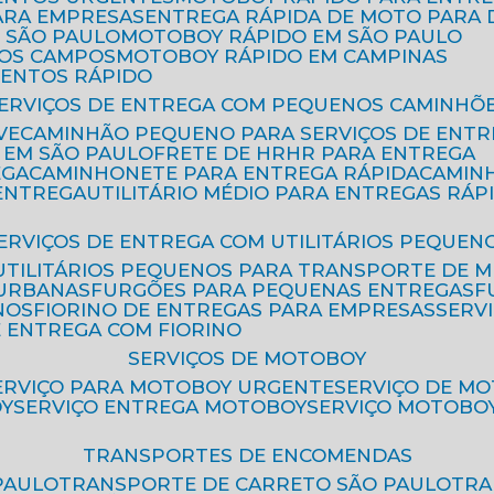
ARA EMPRESAS
ENTREGA RÁPIDA DE MOTO PAR
 SÃO PAULO
MOTOBOY RÁPIDO EM SÃO PAULO
DOS CAMPOS
MOTOBOY RÁPIDO EM CAMPINAS
MENTOS RÁPIDO
SERVIÇOS DE ENTREGA COM PEQUENOS CAMINHÕ
VE
CAMINHÃO PEQUENO PARA SERVIÇOS DE ENTR
 EM SÃO PAULO
FRETE DE HR
HR PARA ENTREGA
EGA
CAMINHONETE PARA ENTREGA RÁPIDA
CAMIN
 ENTREGA
UTILITÁRIO MÉDIO PARA ENTREGAS RÁP
SERVIÇOS DE ENTREGA COM UTILITÁRIOS PEQUEN
UTILITÁRIOS PEQUENOS PARA TRANSPORTE DE 
 URBANAS
FURGÕES PARA PEQUENAS ENTREGAS
NOS
FIORINO DE ENTREGAS PARA EMPRESAS
SERV
E ENTREGA COM FIORINO
SERVIÇOS DE MOTOBOY
SERVIÇO PARA MOTOBOY URGENTE
SERVIÇO DE M
OY
SERVIÇO ENTREGA MOTOBOY
SERVIÇO MOTOBO
TRANSPORTES DE ENCOMENDAS
PAULO
TRANSPORTE DE CARRETO SÃO PAULO
TR