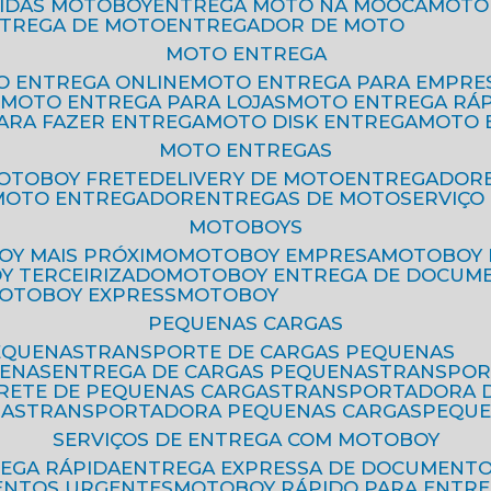
PIDAS MOTOBOY
ENTREGA MOTO NA MOOCA
MOT
NTREGA DE MOTO
ENTREGADOR DE MOTO
MOTO ENTREGA
TO ENTREGA ONLINE
MOTO ENTREGA PARA EMPRE
S
MOTO ENTREGA PARA LOJAS
MOTO ENTREGA RÁ
PARA FAZER ENTREGA
MOTO DISK ENTREGA
MOTO
MOTO ENTREGAS
MOTOBOY FRETE
DELIVERY DE MOTO
ENTREGADOR
MOTO ENTREGADOR
ENTREGAS DE MOTO
SERVIÇ
MOTOBOYS
OY MAIS PRÓXIMO
MOTOBOY EMPRESA
MOTOBOY
OY TERCEIRIZADO
MOTOBOY ENTREGA DE DOCUM
MOTOBOY EXPRESS
MOTOBOY
PEQUENAS CARGAS
EQUENAS
TRANSPORTE DE CARGAS PEQUENAS
UENAS
ENTREGA DE CARGAS PEQUENAS
TRANSPO
FRETE DE PEQUENAS CARGAS
TRANSPORTADORA 
GAS
TRANSPORTADORA PEQUENAS CARGAS
PEQU
SERVIÇOS DE ENTREGA COM MOTOBOY
REGA RÁPIDA
ENTREGA EXPRESSA DE DOCUMENT
ENTOS URGENTES
MOTOBOY RÁPIDO PARA ENTR