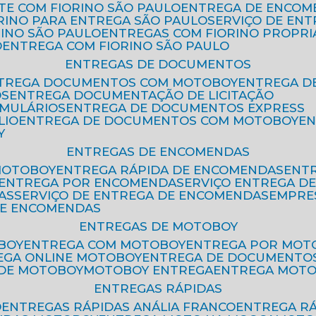
ETE COM FIORINO SÃO PAULO
ENTREGA DE ENCOM
ORINO PARA ENTREGA SÃO PAULO
SERVIÇO DE EN
RINO SÃO PAULO
ENTREGAS COM FIORINO PROPRI
O
ENTREGA COM FIORINO SÃO PAULO
ENTREGAS DE DOCUMENTOS
NTREGA DOCUMENTOS COM MOTOBOY
ENTREGA 
OS
ENTREGA DOCUMENTAÇÃO DE LICITAÇÃO
RMULÁRIOS
ENTREGA DE DOCUMENTOS EXPRESS
LIO
ENTREGA DE DOCUMENTOS COM MOTOBOY
E
Y
ENTREGAS DE ENCOMENDAS
MOTOBOY
ENTREGA RÁPIDA DE ENCOMENDAS
ENT
ENTREGA POR ENCOMENDA
SERVIÇO ENTREGA 
AS
SERVIÇO DE ENTREGA DE ENCOMENDAS
EMPR
DE ENCOMENDAS
ENTREGAS DE MOTOBOY
BOY
ENTREGA COM MOTOBOY
ENTREGA POR MOT
REGA ONLINE MOTOBOY
ENTREGA DE DOCUMENTO
 DE MOTOBOY
MOTOBOY ENTREGA
ENTREGA MOT
ENTREGAS RÁPIDAS
O
ENTREGAS RÁPIDAS ANÁLIA FRANCO
ENTREGA R