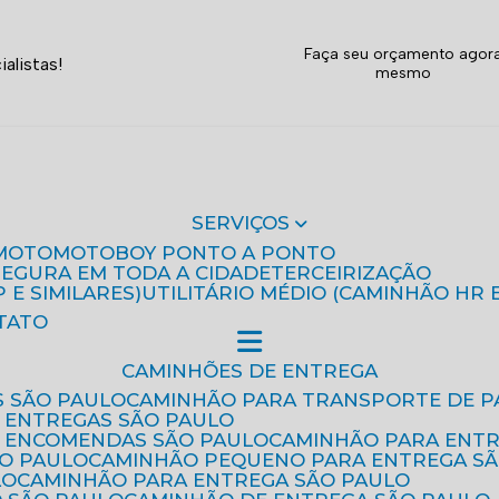
Faça seu orçamento agor
alistas!
mesmo
SERVIÇOS
MOTO
MOTOBOY PONTO A PONTO
 SEGURA EM TODA A CIDADE
TERCEIRIZAÇÃO
P E SIMILARES)
UTILITÁRIO MÉDIO (CAMINHÃO HR 
TATO
CAMINHÕES DE ENTREGA
S SÃO PAULO
CAMINHÃO PARA TRANSPORTE DE P
 ENTREGAS SÃO PAULO
E ENCOMENDAS SÃO PAULO
CAMINHÃO PARA ENT
ÃO PAULO
CAMINHÃO PEQUENO PARA ENTREGA S
LO
CAMINHÃO PARA ENTREGA SÃO PAULO