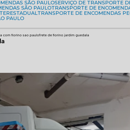
OMENDAS SÃO PAULO
SERVIÇO DE TRANSPORTE 
MENDAS SÃO PAULO
TRANSPORTE DE ENCOMEND
NTERESTADUAL
TRANSPORTE DE ENCOMENDAS P
ÃO PAULO
ga com fiorino sao paulo
frete de fiorino jardim guedala
la